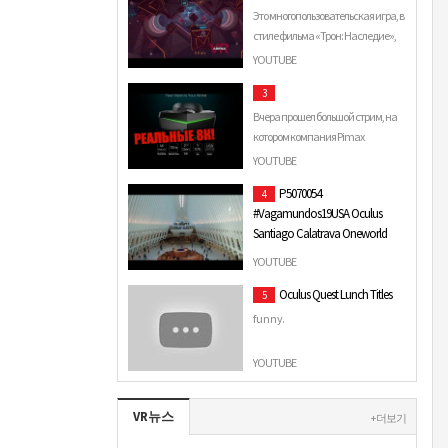
Это многопользовательская игра, в
стиле фильма «Трон: Наследие»,
которая включает в себя
YOUTUBE
противостояние...
3
Вчера прошел большой стрим, на
котором компания Pimax
анонсировала целую гору
YOUTUBE
интересностей из сферы виртуал...
P5070054
4
#Vagamundos19USA Oculus
Santiago Calatrava Oneworld
Trade Center
YOUTUBE
Vagamundos19USA Oculus
Oculus Quest Lunch Titles
5
Santiago Calatrava Oneworld Trade
Center.
f u n n y.
YOUTUBE
VR뉴스
+ 더보기