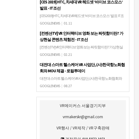
[CES 2019] HTC, 차세대 VR 헤드셋 ‘바이브 코스모스’
발표 - IT조선
[CES 2019] HTC, 차세대 VR 헤드셋 ‘바이브 코스모스’ 발표 IT조
선HTC가 미국 라스베이거스에서 열린 CES 2019에서 자사의
GOOGLENEWS
|
01.11
새로운 가상현실 헤드셋(VR HMD) '바이브 코스모스(Vive
[컨벤션TV] VR 인터랙티브 영화 보는 짜릿함이란? 가
Cos…
상현실 콘텐츠 체험전 - IT조선
[컨벤션TV] VR 인터랙티브 영화 보는 짜릿함이란? 가상현실
콘텐츠 체험전 IT조선안녕하세요? 컨벤션TV 지기입니다. 오
GOOGLENEWS
|
02.21
늘 컨벤션TV가 소개해 드릴 것은 '가상현실 콘텐츠 체험전'입
대전대 스마트 헬스케어 VR 사업단, (사)한국항노화협
니다. 가상현실 콘텐츠 체험전은…
회와 MOU 체결 - 로컬투데이
대전대 스마트 헬스케어 VR 사업단, (사)한국항노화협회와
MOU 체결 로컬투데이[로컬투데이=대전] 주영욱기자/ 대전
GOOGLENEWS
|
08.27
대학교(총장 이종서) 스마트 헬스케어 VR 사업단(단장 안택
원 교수)이 27일 경남 산청군에 위치…
VR메이커스 서울경기지부
vrmakerskr@gmail.com
VR행사 / VR제작 / VR구축판매