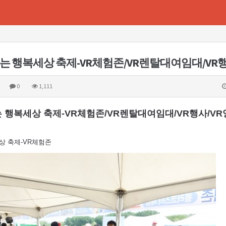
0
1,111
하는 행복세상 축제-VR체험존/VR렌탈대여임대/VR행사/V
세상 축제-VR체험존