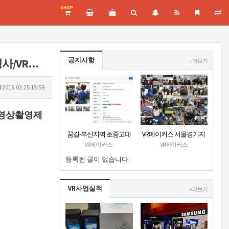
SHOP
공지사항
2017 경정과 함께하는 행복세상 축제-VR체험존/VR렌탈대여임대/VR행사/VR영상촬영제작
+ 더보기
2019.02.25 13:59
R영상촬영제
꿈길-부산지역 초중고대
VR메이커스 서울경기지
상 VR진로직업체험 + VR
부 홈페이지 오픈
VR메이커스
VR메이커스
안전교육 프로그램 운영
등록된 글이 없습니다.
공고
VR사업실적
+ 더보기