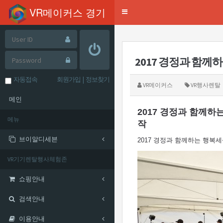
mysql-wrapper(24.03.21)
VR메이커스 경기
Toggle
navigation
자동접속
회원가입
|
정보찾기
VR메이커스
VR행사렌탈
메인
2017 경정과 함께
메뉴
작
브이알디세븐
2017 경정과 함께하는 행복
VR기기렌탈행사체험존
쇼핑안내
검색안내
이용안내