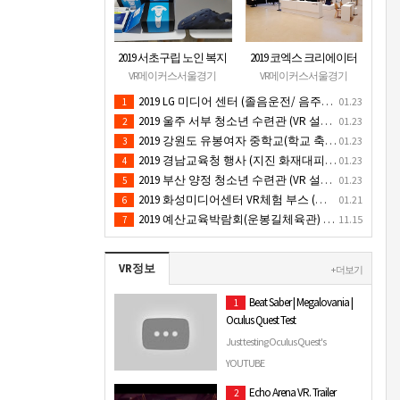
2019 서초구립 노인 복지
2019 코엑스 크리에이터
관 (VR 설치) - VR 구축 판
페스티벌 VR체험 부스 (인
VR메이커스서울경기
VR메이커스서울경기
매
기 VR 체험) - VR렌탈대여
2019 LG 미디어 센터 (졸음운전/ 음주운전 체험 행사) VR 체험 - VR 렌탈대여 행사
01.23
1
행사
2019 울주 서부 청소년 수련관 (VR 설치) - VR 구축 판매
01.23
2
2019 강원도 유봉여자 중학교(학교 축제 행사 / 인기 VR 컨텐츠 ) - VR렌탈대여 행사
01.23
3
2019 경남교육청 행사 (지진 화재대피 / VR 체험) _ VR 렌탈대여행사
01.23
4
2019 부산 양정 청소년 수련관 (VR 설치) - VR구축 판매
01.23
5
2019 화성미디어센터 VR체험 부스 (인기 4D 시뮬레이터 체험)- VR렌탈
01.21
6
2019 예산교육박람회(운봉길체육관) VR체험부스(직업진로체험 / 인기VR체험)-VR렌탈대여행사
11.15
7
VR정보
+ 더보기
Beat Saber | Megalovania |
1
Oculus Quest Test
Just testing Oculus Quest's
recording feature.
YOUTUBE
Echo Arena VR. Trailer
2