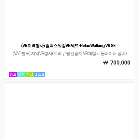
후기
문의
배송/교환/반품
필수표기정보
이전
다음
목록
VR/AR장비(25)
상품정렬
42%
DC