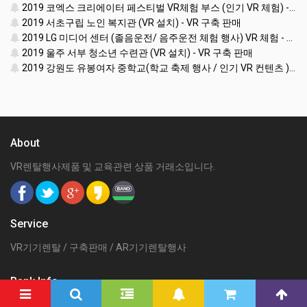
Items
히트
추천
최신
인기
할인
(VR렌탈행사)
(VR지역행사)
(VR구축판매)
[AR행사렌탈-패
심신안정&심리
릴렉스워킹VR
릴렉스워킹VR
키지4번] AR양
치료&휴식 VR
세트-Relax Walki
세트-Relax Walki
궁게임 또는 슈
세트 패키지
ng VR SET
ng VR SET (선착
팅건 + 스마트폰
순 100대 / 2019
+ AR콘텐츠세
년 10월까지 한
팅
정 할인판매)
[AR행사렌탈-패
[AR행사렌탈-패
[AR행사렌탈-패
[VR행사렌탈대
키지3번] 스타워
키지2번] AR헤
키지1번] AR헤
여] KAT WALK M
즈 제다이 챌린
드셋 + 스마트폰
드셋 + 스마트폰
INI(트래드밀 - 실
지 AR풀세트(제
+ 컨트롤러 + AR
+ AR콘텐츠세
감 FPS체험 행
다이검 + 센서 +
콘텐츠세팅
팅
사장비(트레드
AR헤드셋 + 스
밀) TREAD MILL
마트폰) + AR콘
VR