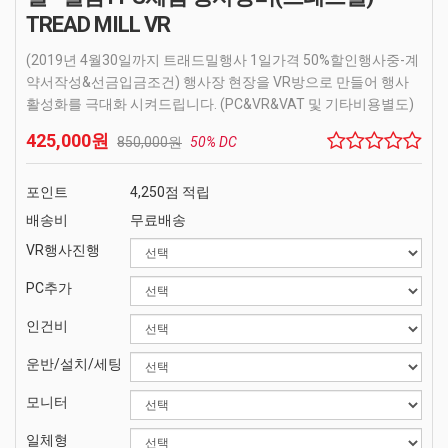
TREAD MILL VR
(2019년 4월30일까지 트래드밀행사 1일가격 50%할인행사중-계
약서작성&선금입금조건) 행사장 현장을 VR방으로 만들어 행사
활성화를 극대화 시켜드립니다. (PC&VR&VAT 및 기타비용별도)
425,000원
850,000원
50% DC
포인트
4,250점 적립
배송비
무료배송
VR행사진행
PC추가
인건비
운반/설치/세팅
모니터
일체형