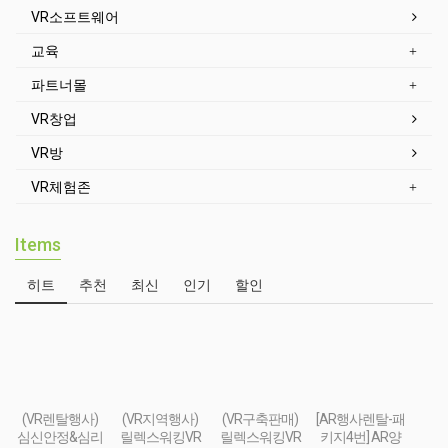
[AR행사렌탈-패키지2번] AR헤드셋 + 스마트폰 + 컨트롤러 + AR콘텐츠
세팅
VAT별도 / VR행사부스 이용시 렌탈가격 / 단독렌탈가격은 옵션추가로
가격계산 / 단독렌탈시 계약서작성후 직접수령&반납 / VR행사부스 이