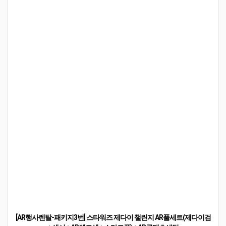
(VR지역행사) 릴렉스워킹VR세트-Relax Walking VR SET
(VAT별도) 지역VR행사(지역 유명관광지 VR체험 시뮬레이터 장비)
700,000