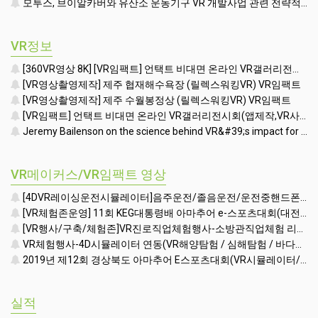
VR장비렌탈
VR리그(VR RIGS)
AR렌탈대여행사
VR Xiaomi Yi
VR상품
중고판매
VR제작
홈페이지제작
VR소프트웨어
교육
파트너몰
VR창업
VR방
VR체험존