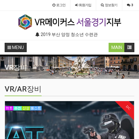
로그인
회원
가입
정보찾기
3
관 (VR 설치) - VR구축 판매
2019 코엑스 크리에이터 페스티벌 VR체험 부스 (인기 VR 체험) - VR렌탈대여 행사
2019 서초구립 노인 복지관 (
MENU
MAIN
VR장비
VR/AR장비
DC