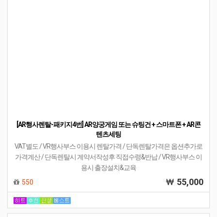
(VR렌탈행사) 심신안정&심리치료&휴식 VR세트 패키지
(VAT별도) VR렌탈행사 / VR로 심신안정&휴식 극대화 시키는 시뮬레이
터 세트
750,000
42%
DC