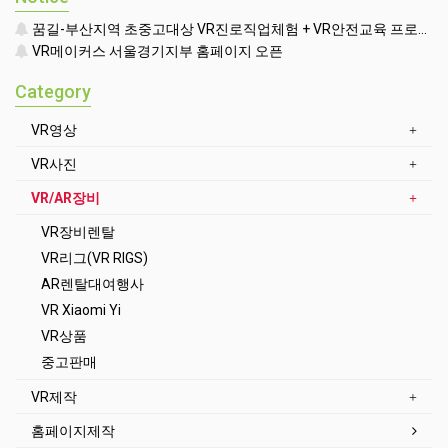
[AR행사렌탈-패키지3번] 스타워즈 제다이 챌린지 AR풀세트(제다이검
+ 센서 + AR헤드셋 + 스마트폰) + AR콘텐츠세팅
VAT별도 / VR행사부스 이용시 렌탈가격 / 단독렌탈가격은 옵션추가로
가격계산 / 단독렌탈시 계약서작성후 직접수령&반납 / VR행사부스 이
용시 출장설치&교육
150,000
1,500