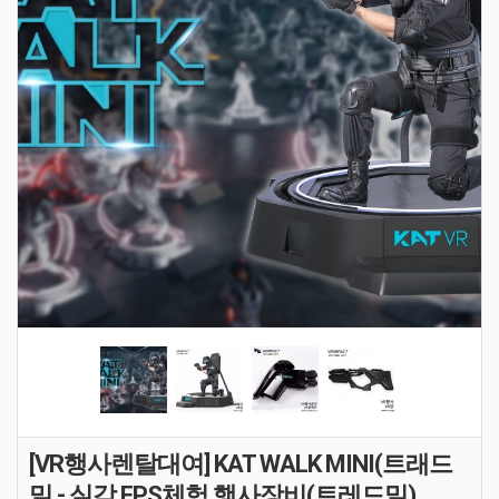
[VR행사렌탈대여] KAT WALK MINI(트래드
밀 - 실감 FPS체험 행사장비(트레드밀)