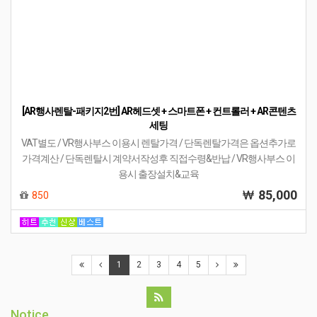
[AR행사렌탈-패키지4번] AR양궁게임 또는 슈팅건 + 스마트폰 + AR콘
텐츠세팅
VAT별도 / VR행사부스 이용시 렌탈가격 / 단독렌탈가격은 옵션추가로
가격계산 / 단독렌탈시 계약서작성후 직접수령&반납 / VR행사부스 이
용시 출장설치&교육
55,000
550