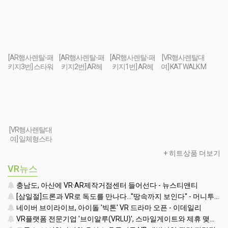
용시 출장설치&교육
85,000
850
1
2
3
4
5
Notice
꿈길-부산지역 초중고대상 VR진로직업체험 + VR안전교육 프로그램 운영공고
VR메이커스 서울경기지부 홈페이지 오픈
Category
VR영상
VR사진
VR/AR장비