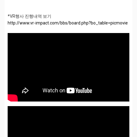
*VR행사 진행내역 보기
http://www.vr-impact.com/bbs/board.php?bo_table=picmovie