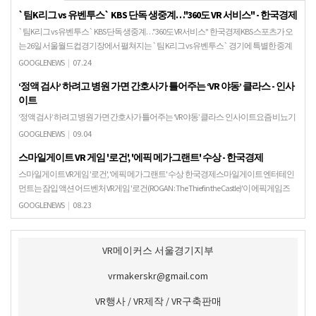
`팀K리그 vs 유벤투스` KBS 단독 생중계…"360도 VR 서비스" - 한국경제
`팀K리그 vs 유벤투스` KBS 단독 생중계…"360도 VR 서비스" 한국경제KBS 스포츠가 오
는 26일 서울월드컵경기장에서 펼쳐지는 `팀 K리그 vs 유벤투스` 경기에 특별한 중계
를 준비했다. 팀 K리그와 이탈…
GOOGLENEWS
|
07.24
‘정액 검사’ 하려고 병원 가면 간호사가 틀어주는 ‘VR 야동’ 클라스 - 인사
이트
‘정액 검사’ 하려고 병원 가면 간호사가 틀어주는 ‘VR 야동’ 클라스 인사이트요즘 비뇨기
과에서는 정액 검사를 하는 피검사자에게 VR 기기를 통해 입체적인 야동을 제공한다.
GOOGLENEWS
|
09.04
스마일게이트 VR 게임 '로건', '에픽 메가그랜트' 수상 - 한국경제
스마일게이트 VR 게임 '로건', '에픽 메가그랜트' 수상 한국경제스마일게이트 엔터테인
먼트는 잠입 액션 어드벤처 VR 게임 '로건(ROGAN : The Thief in the Castle)'이 에픽게임즈
가 언리얼 …
GOOGLENEWS
|
08.23
VR메이커스 서울경기지부
vrmakerskr@gmail.com
VR행사 / VR제작 / VR구축판매