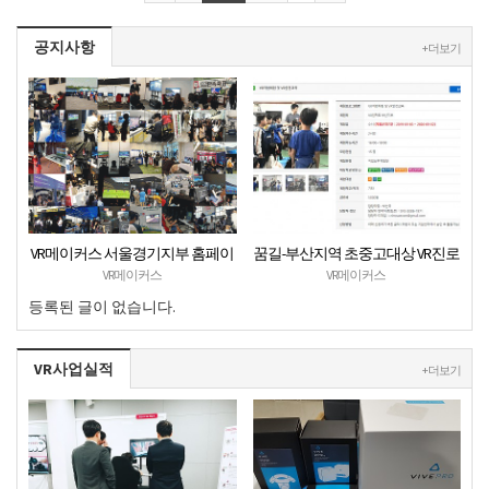
공지사항
+ 더보기
VR메이커스 서울경기지부 홈페이
꿈길-부산지역 초중고대상 VR진로
지 오픈
직업체험 + VR안전교육 프로그램
VR메이커스
VR메이커스
운영공고
등록된 글이 없습니다.
VR사업실적
+ 더보기