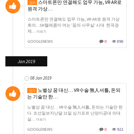
스마트폰만 연결해도 업무 가능, VR·AR로
인기
원격 가상…
스마트폰만 연결해도 업무 가능, VR·AR로 원격 가상
회의…SK텔레콤이 여는 '꿈의 사무실' 시대 한국경
제…
더보기
GOOGLENEWS
0
896
Jan 2019
08 Jan 2019
노벨상 꿈 대신… VR수술·無人셔틀, 돈되
인기
는 기술만 한…
노벨상 꿈 대신… VR수술·無人셔틀, 돈되는 기술만 한
다 조선일보지난달 21일 싱가포르 난양이공대 의대
실…
더보기
GOOGLENEWS
0
922