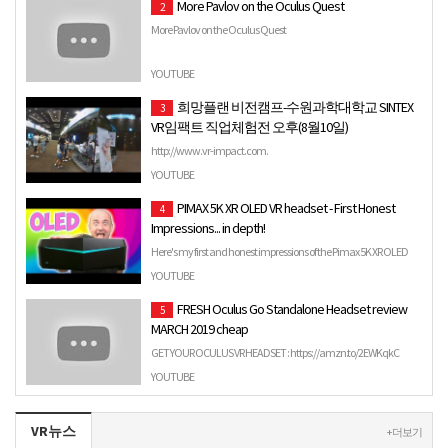
More Pavlov on the Oculus Quest
2
More Pavlov on the Oculus Quest
YOUTUBE
희망플랜 비전캠프-수원과학대학교 SINTEX
3
VR임팩트 직업체험전 오후(8월10일)
http://www.vr-impact.com.
YOUTUBE
PIMAX 5K XR OLED VR headset - First Honest
4
Impressions... in depth!
Here's my first and honest impressions of the Pimax 5K XR OLED
version VR headset, in-depth SweViver-style of course, ki…
YOUTUBE
FRESH Oculus Go Standalone Headset review
5
MARCH 2019 cheap
GET YOUR OCULUS VR HEADSET : https://amzn.to/2EWKqkC
Personal Viewing: The littlest big screen. Crystal...
YOUTUBE
VR뉴스
+ 더보기