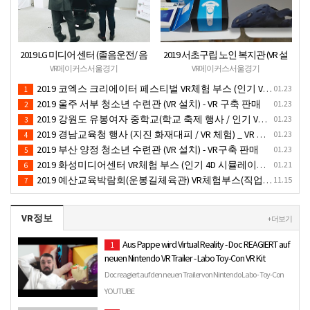
2019 LG 미디어 센터 (졸음운전/ 음
2019 서초구립 노인 복지관 (VR 설
주운전 체험 행사) VR 체험 - VR 렌탈
치) - VR 구축 판매
VR메이커스서울경기
VR메이커스서울경기
대여 행사
2019 코엑스 크리에이터 페스티벌 VR체험 부스 (인기 VR 체험) - VR렌탈대여 행사
01.23
1
2019 울주 서부 청소년 수련관 (VR 설치) - VR 구축 판매
01.23
2
2019 강원도 유봉여자 중학교(학교 축제 행사 / 인기 VR 컨텐츠 ) - VR렌탈대여 행사
01.23
3
2019 경남교육청 행사 (지진 화재대피 / VR 체험) _ VR 렌탈대여행사
01.23
4
2019 부산 양정 청소년 수련관 (VR 설치) - VR구축 판매
01.23
5
2019 화성미디어센터 VR체험 부스 (인기 4D 시뮬레이터 체험)- VR렌탈
01.21
6
2019 예산교육박람회(운봉길체육관) VR체험부스(직업진로체험 / 인기VR체험)-VR렌탈대여행사
11.15
7
VR정보
+ 더보기
Aus Pappe wird Virtual Reality - Doc REAGIERT auf
1
neuen Nintendo VR Trailer - Labo Toy-Con VR Kit
Doc reagiert auf den neuen Trailer von Nintendo Labo - Toy-Con
04: VR Kit ♛ AKTUELLER PREIS, ANGEBOTE UND
YOUTUBE
INFORMATIONEN:…