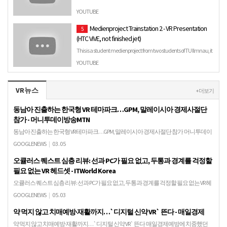
Coupon Activated Discounted Link : https://amzn.to/2IVIgWr
YOUTUBE
Product Name : Climir Oculus Go VR Headset Case Travel
Medienproject Trainstation 2 - VR Presentation
5
Storag…
(HTC ViVE, not finished jet)
This is a student medienproject from two students of TU Ilmnau, it
is still in working, only a unfinished Demo to presen…
YOUTUBE
VR뉴스
+ 더보기
동남아 진출하는 한국형 VR 테마파크…GPM, 말레이시아 경제사절단
참가 - 머니투데이방송MTN
동남아 진출하는 한국형 VR 테마파크…GPM, 말레이시아 경제사절단 참가 머니투데이
방송MTN한국형 가상현실(VR) 테마파크가 동남아시아에 진출한다.가상현실(VR) 플랫
GOOGLENEWS
|
03.05
폼 개발 및 몬스터VR 테마파크 운영 기업 GP…
오큘러스 퀘스트 심층 리뷰: 선과 PC가 필요 없고, 두통과 경계를 걱정할
필요 없는 VR 헤드셋 - ITWorld Korea
오큘러스 퀘스트 심층 리뷰: 선과 PC가 필요 없고, 두통과 경계를 걱정할 필요 없는 VR 헤
드셋 ITWorld Korea2세대 가상 현실 장치의 판매가 시작됐다. 그런데 좀 복잡하다. 4월 30
GOOGLENEWS
|
05.03
일(현지 시간), …
약 먹지 않고 치매예방·재활까지…`디지털 신약 VR` 뜬다 - 매일경제
약 먹지 않고 치매예방·재활까지…`디지털 신약 VR` 뜬다 매일경제예방에 치중했던