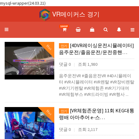
mysql-wrapper(24.03.21)
VR메이커스 경기
SHOP
Toggle
navigation
[4DVR레이싱운전시뮬레이터]
Hot
인기
음주운전/졸음운전/운전중핸…
댓글 0
조회 1,980
|
음주운전VR #졸음운전VR #4D시뮬레이
터 #VR시뮬레이터 #VR렌탈 #VR장비렌탈
#VR기기렌탈 #VR체험존 #VR기기대여
#VR체험부스 #VR드라이빙 #VR행사 ...
[VR체험존운영] 11회 KEG대통
Hot
인기
령배 아마추어 e-스…
댓글 0
조회 2,117
|