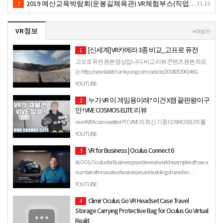
2019 예산교육박람회(운봉길체육관) VR체험부스(직업진로체험 / 인기VR체험)-VR렌탈대여행사
11.15
7
VR정보
+ 더보기
[신세계] VR카메라 3종 비교_고프로 퓨전
1
고프로 퓨전 원본 영상입니다. 비교 리뷰 콘텐츠 원본 좌표
는 http://newslabit.hankyung.com/article/201803206146G.
YOUTUBE
누가 VR 이 게임용이래? 이건 X캠 끝판왕이구
2
만 ! VIVE COSMOS ELITE 리뷰
vive #VR #cosmoselite HTC VIVE 의 최신 기종 COSMOS ELITE 를
통해 입성한 VR 과연 비싸게 주고 살만할까? VR 체감도는 어
YOUTUBE
떨까? 직접 사용해보고 여러분들께 ...
VR for Business | Oculus Connect 6
3
At OC6, Oculus for Business provides real world examples of how a
number of innovative businesses are building shared kn…
YOUTUBE
Climir Oculus Go VR Headset Case Travel
4
Storage Carrying Protective Bag for Oculus Go Virtual
Realit