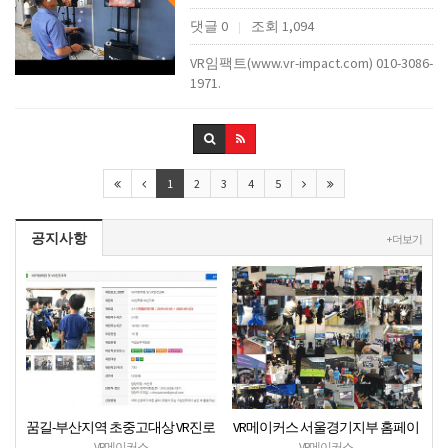
댓글 0
조회 1,094
|
VR임팩트(www.vr-impact.com) 010-3086-
1971.
1
2
3
4
5
공지사항
+ 더보기
꿈길-부산지역 초중고대상 VR진로
VR메이커스 서울경기지부 홈페이
직업체험 + VR안전교육 프로그램
지 오픈
VR메이커스
VR메이커스