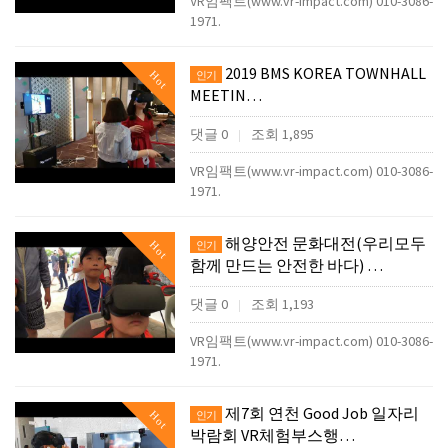
VR임팩트(www.vr-impact.com) 010-3086-
1971.
2019 BMS KOREA TOWNHALL
Hot
인기
MEETIN…
댓글 0
조회 1,895
|
VR임팩트(www.vr-impact.com) 010-3086-
1971.
해양안전 문화대전(우리모두
Hot
인기
함께 만드는 안전한 바다) …
댓글 0
조회 1,193
|
VR임팩트(www.vr-impact.com) 010-3086-
1971.
제7회 연천 Good Job 일자리
Hot
인기
박람회 VR체험부스행…