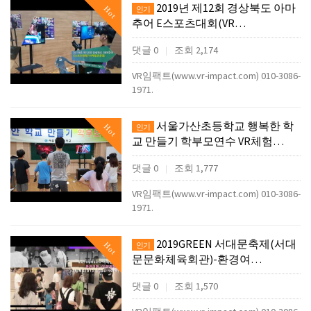
2019년 제12회 경상북도 아마
Hot
인기
추어 E스포츠대회(VR…
댓글 0
조회 2,174
|
VR임팩트(www.vr-impact.com) 010-3086-
1971.
서울가산초등학교 행복한 학
Hot
인기
교 만들기 학부모연수 VR체험…
댓글 0
조회 1,777
|
VR임팩트(www.vr-impact.com) 010-3086-
1971.
2019GREEN 서대문축제(서대
Hot
인기
문문화체육회관)-환경여…
댓글 0
조회 1,570
|