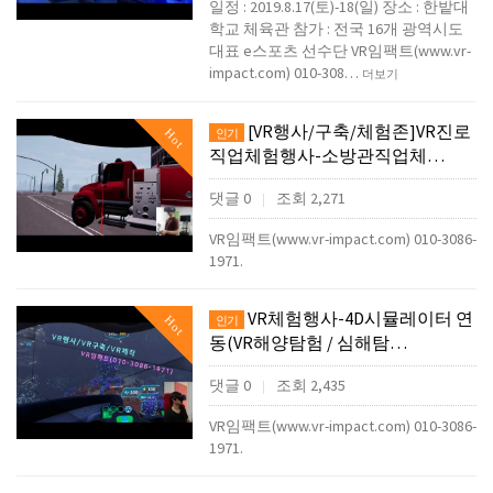
일정 : 2019.8.17(토)-18(일) 장소 : 한밭대
학교 체육관 참가 : 전국 16개 광역시도
대표 e스포츠 선수단 VR임팩트(www.vr-
impact.com) 010-308…
더보기
[VR행사/구축/체험존]VR진로
Hot
인기
직업체험행사-소방관직업체…
댓글 0
조회 2,271
|
VR임팩트(www.vr-impact.com) 010-3086-
1971.
VR체험행사-4D시뮬레이터 연
Hot
인기
동(VR해양탐험 / 심해탐…
댓글 0
조회 2,435
|
VR임팩트(www.vr-impact.com) 010-3086-
1971.