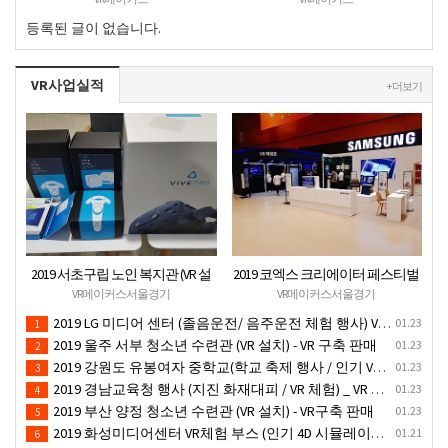
운영공고
등록된 글이 없습니다.
VR사업실적
+ 더보기
2019 서초구립 노인 복지관 (VR 설
2019 코엑스 크리에이터 페스티벌
치) - VR 구축 판매
VR체험 부스 (인기 VR 체험) - VR렌
VR메이커스서울경기
VR메이커스서울경기
탈대여 행사
2019 LG 미디어 센터 (졸음운전/ 음주운전 체험 행사) VR 체험 - VR 렌탈대여 행사
01.23
1
2019 울주 서부 청소년 수련관 (VR 설치) - VR 구축 판매
01.23
2
2019 강원도 유봉여자 중학교(학교 축제 행사 / 인기 VR 컨텐츠 ) - VR렌탈대여 행사
01.23
3
2019 경남교육청 행사 (지진 화재대피 / VR 체험) _ VR 렌탈대여행사
01.23
4
2019 부산 양정 청소년 수련관 (VR 설치) - VR구축 판매
01.23
5
2019 화성미디어센터 VR체험 부스 (인기 4D 시뮬레이터 체험)- VR렌탈
01.21
6