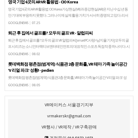
영국 기업 6곳의 AR·VR 활용법 - CIO Korea
영국 기업 6곳의 AR·VR 활용법 CIO Korea가상현실(VR)과 증강현실(AR)은 지난 수십 년 동
안 기대에 부응하지 못했다. 그러나 이제 실제 활용 가치가 서서히 증명되고 있다. 리서
치앤마켓닷컴에 따르면 기…
GOOGLENEWS
|
07.25
퇴근 후 집에서 골프를? 모두의 골프 VR - 알럽피씨
퇴근 후 집에서 골프를? 모두의 골프 VR 알럽피씨[smartPC사랑=남지율 기자] 모두의 골
프 시리즈는 소니인터랙티브엔터테인먼트의 대표적인 스포츠 독점작 중 하나이다. 시
리즈의 첫 작품은 1997년 플레이스테이션…
GOOGLENEWS
|
08.02
롯데백화점 평촌점(범계역) 식품관 2층 문화홀, VR 테마 가족 놀이공간
‘V 리얼 파크’ 성황! - pedien
롯데백화점 평촌점(범계역) 식품관 2층 문화홀, VR 테마 가족 놀이공간 ‘V 리얼 파크’ 성
황! pedien... [시사매거진=하명남 기자] VR 테마 놀이공간 'V 리얼 파크' 롯데백화점 평촌
GOOGLENEWS
|
08.05
점(범계역) 식품관…
VR메이커스 서울경기지부
vrmakerskr@gmail.com
VR행사 / VR제작 / VR구축판매
견적문의
010-5873-1971