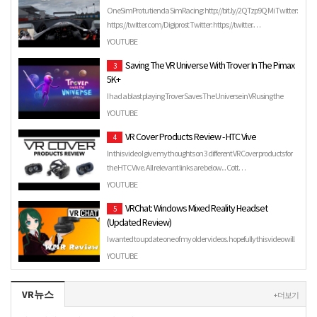
OneSimPro tu tienda SimRacing: http://bit.ly/2QTzp9Q Mi Twitter:
https://twitter.com/Digiprost Twitter: https://twitter.…
YOUTUBE
Saving The VR Universe With Trover In The Pimax
3
5K+
I had a blast playing Trover Saves The Universe in VR using the
Pimax 5K+ headset. After making a few adjustments to the…
YOUTUBE
VR Cover Products Review - HTC Vive
4
In this video I give my thoughts on 3 different VR Cover products for
the HTC Vive. All relevant links are below... Cott…
YOUTUBE
VRChat: Windows Mixed Reality Headset
5
(Updated Review)
I wanted to update one of my older videos. hopefully this video will
answer more questions and help people in the proces…
YOUTUBE
VR뉴스
+ 더보기