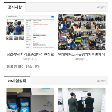
공지사항
+ 더보기
꿈길-부산지역 초중고대상 VR진로
VR메이커스 서울경기지부 홈페이
직업체험 + VR안전교육 프로그램
지 오픈
VR메이커스
VR메이커스
운영공고
등록된 글이 없습니다.
VR사업실적
+ 더보기