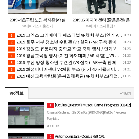
2019 서초구립 노인 복지관 (VR 설
2019 LG 미디어 센터 (졸음운전/ 음
치) - VR 구축 판매
주운전 체험 행사) VR 체험 - VR 렌탈
VR메이커스서울경기
VR메이커스서울경기
대여 행사
2019 코엑스 크리에이터 페스티벌 VR체험 부스 (인기 VR 체험) - VR렌탈대여 행사
01.23
1
2019 울주 서부 청소년 수련관 (VR 설치) - VR 구축 판매
01.23
2
2019 강원도 유봉여자 중학교(학교 축제 행사 / 인기 VR 컨텐츠 ) - VR렌탈대여 행사
01.23
3
2019 경남교육청 행사 (지진 화재대피 / VR 체험) _ VR 렌탈대여행사
01.23
4
2019 부산 양정 청소년 수련관 (VR 설치) - VR구축 판매
01.23
5
2019 화성미디어센터 VR체험 부스 (인기 4D 시뮬레이터 체험)- VR렌탈
01.21
6
2019 예산교육박람회(운봉길체육관) VR체험부스(직업진로체험 / 인기VR체험)-VR렌탈대여행사
11.15
7
VR정보
+ 더보기
[Oculus Quest VR Musou Game Progress 001-02]
1
Original Part length: 2hr00m06s [2019-09-20] Part 2 of 4 Progress
Playlist: ...
YOUTUBE
Automobilista 2 - Oculus Rift CV1
2