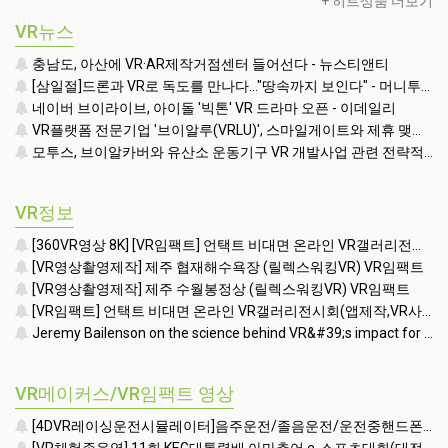
+ 히트상품 더보기
스(모니터포함-
32인치형)
VR뉴스
충남도, 아산에 VR·AR제작거점센터 들어선다 - 뉴스티앤티
[삼일절]드론과 VR로 독도를 만나다…"땅속까지 보인다" - 머니투데이
네이버 브이라이브, 아이돌 '빅톤' VR 드라마 오픈 - 이데일리
VR플랫폼 전문기업 '브이알루(VRLU)', 스마일게이트와 제휴 맺고 '꿀잼' VR게임 쏟아낸다 - 인사이트
모투스, 브이알카버와 유산소 운동기구 VR 개발사업 관련 전략적 제휴 맺어 - 매일경제 - 매일경제
VR정보
[360VR영상 8K] [VR임팩트] 언택트 비대면 온라인 VR갤러리전시회(앱제작,VR사이버투어제작,VR컨텐츠제작) (언택트 ONLINE VR GALLERY)
[VR영상촬영제작] 제주 협재해수욕장 (릴렉스워킹VR) VR임팩트
[VR영상촬영제작] 제주 수월봉정상 (릴렉스워킹VR) VR임팩트
[VR임팩트] 언택트 비대면 온라인 VR갤러리전시회(앱제작,VR사이버투어제작,VR컨텐츠제작)
Jeremy Bailenson on the science behind VR&#39;s impact for training
VR메이커스/VR임팩트 영상
[4DVR레이싱운전시뮬레이터]음주운전/졸음운전/운전중핸드폰사용 시연영상-VR장비렌탈행사체험존