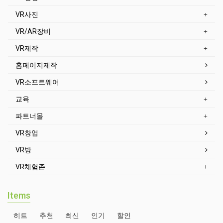
VR사진
VR/AR장비
VR제작
홈페이지제작
VR소프트웨어
교육
파트너몰
VR창업
VR방
VR체험존
Items
히트
추천
최신
인기
할인