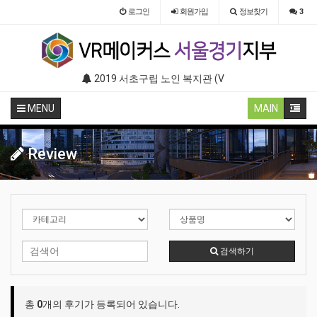
로그인
회원
가입
정보찾기
3
부스 (인기 VR 체험) - VR렌탈대여 행사
2019 서초구립 노인 복지관 (VR 설치) - VR 구축 판매
2019 LG 미디어 센터 (졸음운전/ 음주운전
MENU
MAIN
Review
검색하기
총
0
개의 후기가 등록되어 있습니다.