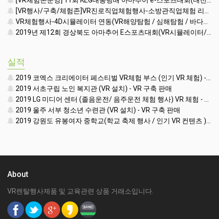
[VR체험존운영] 11회 KEG대통령배 아마추어 e-스포츠대회(대전 한밭대학교 체육관)(KOREA e-SPORTS GAMES)(VR렌탈대여행사시뮬레이터)
[VR행사/구축/체험존]VR진로직업체험행사-소방관직업체험 리뷰영상(VR렌탈대여임대)
VR체험행사-4D시뮬레이터 연동(VR해양탐험 / 심해탐험 / 바다탐험 컨텐츠시연영상)(VR기기장비시뮬레이터장비게임기렌탈대여임대행사)
2019년 제12회 경상북도 아마추어 E스포츠대회(VR시뮬레이터/VR행사체험존진행)(VR기기렌탈대여임대행사체험존)
실적
2019 코엑스 크리에이터 페스티벌 VR체험 부스 (인기 VR 체험) - VR렌탈대여 행사
2019 서초구립 노인 복지관 (VR 설치) - VR 구축 판매
2019 LG 미디어 센터 (졸음운전/ 음주운전 체험 행사) VR 체험 - VR 렌탈대여 행사
2019 울주 서부 청소년 수련관 (VR 설치) - VR 구축 판매
2019 강원도 유봉여자 중학교(학교 축제 행사 / 인기 VR 컨텐츠 ) - VR렌탈대여 행사
About
VR렌탈행사제품 및 교육관련 상품 거래소입니다.