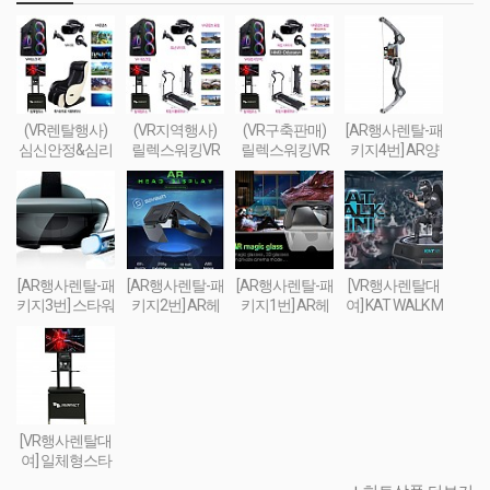
(VR렌탈행사)
(VR지역행사)
(VR구축판매)
[AR행사렌탈-패
심신안정&심리
릴렉스워킹VR
릴렉스워킹VR
키지4번] AR양
치료&휴식 VR
세트-Relax Walki
세트-Relax Walki
궁게임 또는 슈
세트 패키지
ng VR SET
ng VR SET (선착
팅건 + 스마트폰
순 100대 / 2019
+ AR콘텐츠세
년 10월까지 한
팅
정 할인판매)
[AR행사렌탈-패
[AR행사렌탈-패
[AR행사렌탈-패
[VR행사렌탈대
키지3번] 스타워
키지2번] AR헤
키지1번] AR헤
여] KAT WALK M
즈 제다이 챌린
드셋 + 스마트폰
드셋 + 스마트폰
INI(트래드밀 - 실
지 AR풀세트(제
+ 컨트롤러 + AR
+ AR콘텐츠세
감 FPS체험 행
다이검 + 센서 +
콘텐츠세팅
팅
사장비(트레드
AR헤드셋 + 스
밀) TREAD MILL
마트폰) + AR콘
VR
텐츠세팅
[VR행사렌탈대
여] 일체형스타
일 VR행사용 부