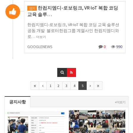
한컴지엠디-로보링크, VR·IoT 복합 코딩
인기
교육 솔루…
한컴지엠디-로보링크, VR·IoT 복합 코딩 교육 솔루션
공동 개발 블로터한컴그룹 계열사인 한컴지엠디와
로…
더보기
GOOGLENEWS
0
990
1
2
3
4
5
공지사항
+ 더보기