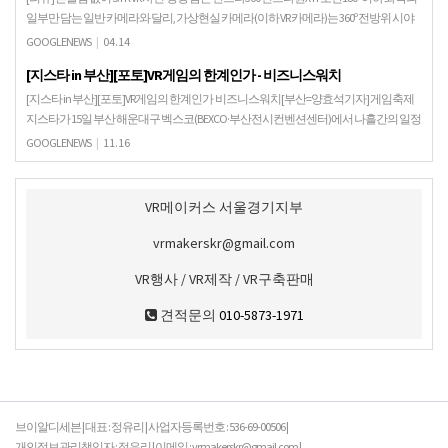
일부만 담는 일반 카메라와 달리, 가상현실 카메라(이하 VR 카메라)는 360º 전방위 시야
를 담는다. 이 카…
GOOGLENEWS
|
04.14
[지스타 in 부산][포토]VR게임의 한계인가 - 비즈니스워치
[지스타 in 부산][포토]VR게임의 한계인가 비즈니스워치[부산=양효석기자] 게임축제
지스타가 15일 부산 해운대구 벡스코(BEXCO·부산전시컨벤션센터)에서 나흘간의 일정
으로 막을 올렸다. 16일 전시장을 찾은 관…
GOOGLENEWS
|
11.16
VR메이커스 서울경기지부
vrmakerskr@gmail.com
VR행사 / VR제작 / VR구축판매
견적문의
010-5873-1971
브이알디세븐 | 대표 : 정유리 | 사업자등록번호 : 536-69-00506 |
개인정보관리책임자 : 정유리 | 이메일 : vrmakerskr@gmail.com |