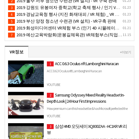
2019 울주 서부 청소년 수련관 (VR 설치) - VR 구축 판매
01.23
2
2019 강원도 유봉여자 중학교(학교 축제 행사 / 인기 VR 컨텐츠 ) - VR렌탈대여 행사
01.23
3
2019 경남교육청 행사 (지진 화재대피 / VR 체험) _ VR 렌탈대여행사
01.23
4
2019 부산 양정 청소년 수련관 (VR 설치) - VR구축 판매
01.23
5
2019 화성미디어센터 VR체험 부스 (인기 4D 시뮬레이터 체험)- VR렌탈
01.21
6
2019 예산교육박람회(운봉길체육관) VR체험부스(직업진로체험 / 인기VR체험)-VR렌탈대여행사
11.15
7
VR정보
+ 더보기
ACC 0.6.3 Oculus rift Lamborghini Huracan
1
ACC 0.6.3 Oculus rift Lamborghini Huracan
YOUTUBE
Samsung Odyssey Mixed Reality Headset In-
2
Depth Look | 24 Hour First Impressions
How premium can this headset be & has Microsoft perfected the
launch? Well you will going to find out what the experienc…
YOUTUBE
삼성 HMD 오딧세이 XQ800ZAA - HC1KR VR 리
3
뷰