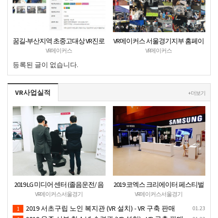
꿈길-부산지역 초중고대상 VR진로
VR메이커스 서울경기지부 홈페이
직업체험 + VR안전교육 프로그램
지 오픈
VR메이커스
VR메이커스
운영공고
등록된 글이 없습니다.
VR사업실적
+ 더보기
2019 LG 미디어 센터 (졸음운전/ 음
2019 코엑스 크리에이터 페스티벌
주운전 체험 행사) VR 체험 - VR 렌탈
VR체험 부스 (인기 VR 체험) - VR렌
VR메이커스서울경기
VR메이커스서울경기
대여 행사
탈대여 행사
2019 서초구립 노인 복지관 (VR 설치) - VR 구축 판매
01.23
1