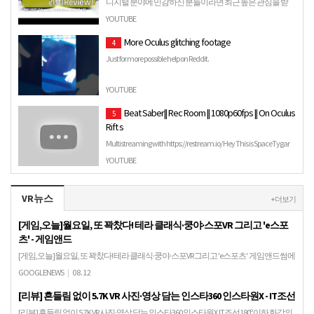
디지털 분야에 민감하신 분들이라면 최근 높은 관심을 받
고 있는 '혼합 현실 헤드셋'에 대한 관심이 높을 것입니다. 특
YOUTUBE
히 MS가 지난 달 국내에 공개한...
More Oculus glitching footage
4
Just for more possible help on Reddit.
YOUTUBE
Beat Saber|| Rec Room || 1080p60fps || On Oculus
5
Rift s
Multistreaming with https://restream.io/ Hey This is SpaceTygar
Speaking (typing) !! If you want to get into "Beat Saber…
YOUTUBE
VR뉴스
+ 더보기
[게임,오늘]월요일, 또 꽉찼다! 테라 클래식·쿵야·스포VR 그리고 'e스포
츠' - 게임앤드
[게임,오늘]월요일, 또 꽉찼다! 테라 클래식·쿵야·스포VR 그리고 'e스포츠' 게임앤드썸에
이지, 신작 모바일MMORPG '치우:신시에 이는 바람' 출시. 월요일, 또 뜨거웠다. 그리고
GOOGLENEWS
|
08.12
알찼다. ​ 게임업계 관련 …
[리뷰] 흔들림 없이 5.7K VR 사진·영상 담는 인스타360 인스타원X - IT조선
[리뷰] 흔들림 없이 5.7K VR 사진·영상 담는 인스타360 인스타원X IT조선180º 이하 화각의