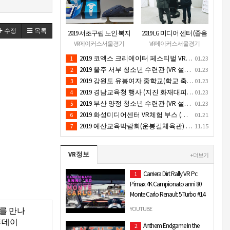
수정
목록
2019 서초구립 노인 복지
2019 LG 미디어 센터 (졸음
관 (VR 설치) - VR 구축 판
운전/ 음주운전 체험 행
VR메이커스서울경기
VR메이커스서울경기
매
사) VR 체험 - VR 렌탈대여
2019 코엑스 크리에이터 페스티벌 VR체험 부스 (인기 VR 체험) - VR렌탈대여 행사
01.23
1
행사
2019 울주 서부 청소년 수련관 (VR 설치) - VR 구축 판매
01.23
2
2019 강원도 유봉여자 중학교(학교 축제 행사 / 인기 VR 컨텐츠 ) - VR렌탈대여 행사
01.23
3
2019 경남교육청 행사 (지진 화재대피 / VR 체험) _ VR 렌탈대여행사
01.23
4
2019 부산 양정 청소년 수련관 (VR 설치) - VR구축 판매
01.23
5
2019 화성미디어센터 VR체험 부스 (인기 4D 시뮬레이터 체험)- VR렌탈
01.21
6
2019 예산교육박람회(운봉길체육관) VR체험부스(직업진로체험 / 인기VR체험)-VR렌탈대여행사
11.15
7
VR정보
+ 더보기
Carriera Dirt Rally VR Pc
1
Pimax 4K Campionato anni 80
Monte Carlo Renault 5 Turbo #14
SEGUIMI SU:
YOUTUBE
도를 만나
http://www.youtube.com/user/iYourReview?
투데이
Anthem Endgame In the
2
feature=meeh DONAZIONI: