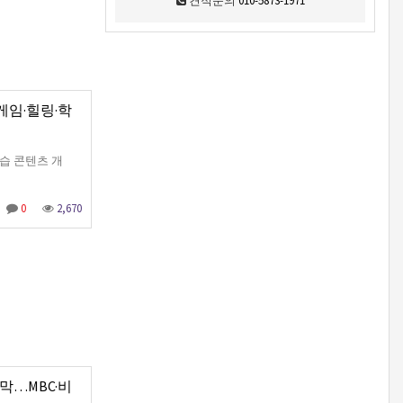
견적문의
010-5873-1971
 게임·힐링·학
학습 콘텐츠 개
0
2,670
개막…MBC·비