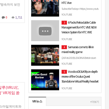
HTC Vive
https://streamlabs.com/iyourreview
…"땅속까지 보인
Twitter: …
SubscribeToday▻https://www.youtube.com
view_as=subscriber Detroit Become
YOUTUBE
0
1,711
Human ...
6 Packs Retractable Cable
3
Management for HTC VIVE NEW
Version System for HTC VIVE
Virtual Reality He
YOUTUBE
Coupon Activated Discounted Link :
Samurais come to life in
4
https://amzn.to/2Uq0FvP Product
mixed reality game
Name : 6 Packs Retractable Cable
Management for HTC V…
(26 Feb 2019) LEADIN A British start-
up is showing a mixed reality game
YOUTUBE
at the MWC 2019 mobile trade fair in
VoodooDE&#39;s in-depth
5
Barcelona. …
review of the Oculus Quest
Standalone Virtual Reality headset
(VRLU)',
Finally the time has come! I can
YOUTUBE
show you a full and detailed review of
 VR게임 쏟
the Oculus Quest VR headset,
VR뉴스
because I had a lot…
+ 더보기
', 스마일게이트와