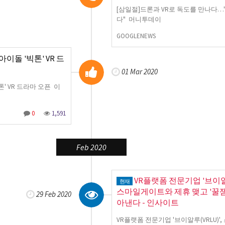
[삼일절]드론과 VR로 독도를 만나다
다" 머니투데이
GOOGLENEWS
이돌 '빅톤' VR 드
01 Mar 2020
' VR 드라마 오픈 이
0
1,591
Feb 2020
VR플랫폼 전문기업 '브이알루
현재
스마일게이트와 제휴 맺고 '꿀잼'
29 Feb 2020
아낸다 - 인사이트
VR플랫폼 전문기업 '브이알루(VRLU)