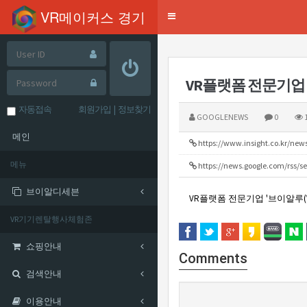
mysql-wrapper(24.03.21)
VR메이커스 경기
Toggle
navigation
자동접속
회원가입
|
정보찾기
GOOGLENEWS
0
1
메인
https://www.insight.co.kr/new
메뉴
https://news.google.com/rss/
브이알디세븐
VR플랫폼 전문기업 '브이알루(V
VR기기렌탈행사체험존
쇼핑안내
Comments
검색안내
이용안내