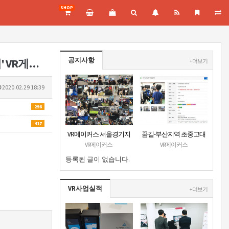
SHOP
공지사항
VR플랫폼 전문기업 '브이알루(VRLU)', 스마일게이트와 제휴 맺고 '꿀잼' VR게임 쏟아낸다 - 인사이트
+ 더보기
2020.02.29 18:39
296
417
VR메이커스 서울경기지
꿈길-부산지역 초중고대
부 홈페이지 오픈
상 VR진로직업체험 + VR
VR메이커스
VR메이커스
안전교육 프로그램 운영
등록된 글이 없습니다.
공고
VR사업실적
+ 더보기