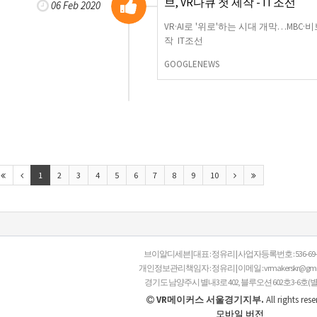
브, VR다큐 첫 제작 - IT조선
06 Feb 2020
VR·AI로 '위로'하는 시대 개막…MBC·비
작 IT조선
GOOGLENEWS
1
2
3
4
5
6
7
8
9
10
브이알디세븐 | 대표 : 정유리 | 사업자등록번호 : 536-69-00
개인정보관리책임자 : 정유리 | 이메일 : vrmakerskr@gmail
경기도 남양주시 별내3로 402, 블루오션 602호3-6호(
VR메이커스 서울경기지부.
All rights rese
모바일 버전