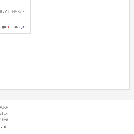
브, VR다큐 첫 제
0
1,859
506 |
.com |
별내동)
rved.