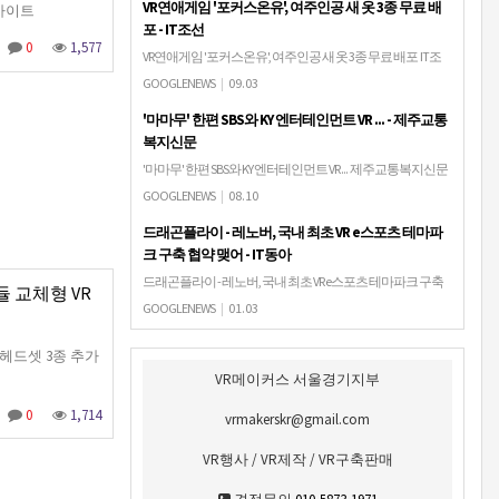
VR연애게임 '포커스온유', 여주인공 새 옷 3종 무료 배
인사이트
포 - IT조선
0
1,577
VR연애게임 '포커스온유', 여주인공 새 옷 3종 무료 배포 IT조
선스마일게이트 엔터테인먼트는 가상현실(VR) 연애 어드벤
GOOGLENEWS
|
09.03
처 게임 '포커스온유' 신규 캐주얼 의상 3종을 무료 배포한다
'마마무' 한편 SBS와 KY 엔터테인먼트 VR ... - 제주교통
고 3일 밝혔다.'포커스온유'.…
복지신문
'마마무' 한편 SBS와 KY 엔터테인먼트 VR ... 제주교통복지신문
[제주교통복지신문 편집부] '대세 걸그룹' 마마무는 KY엔터
GOOGLENEWS
|
08.10
테인먼트와 SBS의 제안으로 VR노래방 '부르존' 출연을 확정
드래곤플라이 - 레노버, 국내 최초 VR e스포츠 테마파
지었다. VR 노래방 '…
크 구축 협약 맺어 - IT동아
드래곤플라이 - 레노버, 국내 최초 VR e스포츠 테마파크 구축
듈 교체형 VR
협약 맺어 IT동아[IT동아 이상우 기자] 드래곤플라이와 레노
GOOGLENEWS
|
01.03
버가 국내 최초 VR e스포츠 전문 테마파크 '레노버 VR 매직파
크' 추진을 위한 업무협…
R헤드셋 3종 추가
VR메이커스 서울경기지부
0
1,714
vrmakerskr@gmail.com
VR행사 / VR제작 / VR구축판매