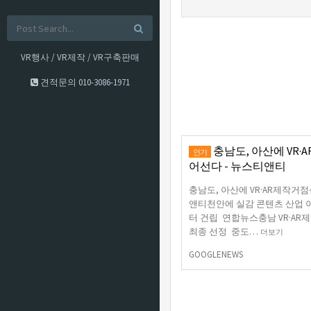
VR행사 / VR제작 / VR구축판매
견적문의
010-3086-1971
충남도, 아산에 VR·
인기
어선다 - 뉴스티앤티
충남도, 아산에 VR·AR제작거
앤티천안에 실감 콘텐츠 산업 이끌
터 건립 연합뉴스충남 VR·A
최종 선정 중도…
더보기
GOOGLENEWS