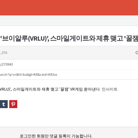
,576
s/270943
search?q=vr&hl=ko&gl=KR&ceid=KR:ko
RLU)', 스마일게이트와 제휴 맺고 '꿀잼' VR게임 쏟아낸다
인사이트
로그인한 회원만 댓글 등록이 가능합니다.