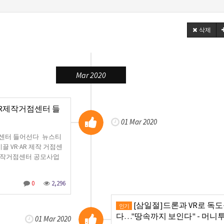
삭제
Mar 2020
AR제작거점센터 들
01 Mar 2020
점센터 들어선다 뉴스티
 VR·AR 제작 거점센
R제작거점센터 공모사업
0
2,296
[삼일절]드론과 VR로 독
인기
다…"땅속까지 보인다" - 머니
01 Mar 2020