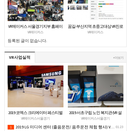
VR메이커스 서울경기지부 홈페이
꿈길-부산지역 초중고대상 VR진로
지 오픈
직업체험 + VR안전교육 프로그램
VR메이커스
VR메이커스
운영공고
등록된 글이 없습니다.
VR사업실적
+ 더보기
2019 코엑스 크리에이터 페스티벌
2019 서초구립 노인 복지관 (VR 설
VR체험 부스 (인기 VR 체험) - VR렌
치) - VR 구축 판매
VR메이커스서울경기
VR메이커스서울경기
탈대여 행사
2019 LG 미디어 센터 (졸음운전/ 음주운전 체험 행사) VR 체험 - VR 렌탈대여 행사
01.23
1