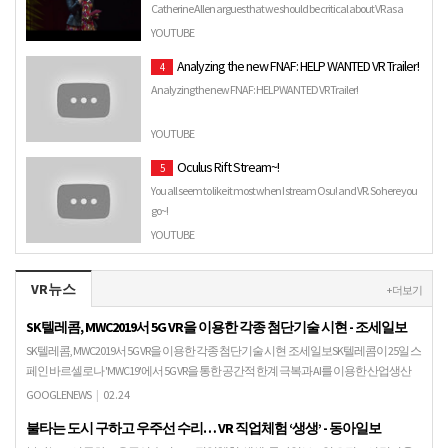
Catherine Allen argues that we should be critical about VR as a
whole new form of communication. We hear from her why VR…
YOUTUBE
Analyzing the new FNAF: HELP WANTED VR Trailer!
4
Analyzing the new FNAF: HELP WANTED VR Trailer!
YOUTUBE
Oculus Rift Stream~!
5
You all seem to like it most when I stream Osu! and VR. So here you
go~!
YOUTUBE
VR뉴스
+ 더보기
SK텔레콤, MWC2019서 5G VR을 이용한 각종 첨단기술 시현 - 조세일보
SK텔레콤, MWC2019서 5G VR을 이용한 각종 첨단기술 시현 조세일보SK텔레콤이 25일 스
페인 바르셀로나 'MWC19'에서 5G VR을 통한 공간적 한계 극복과 AI를 이용한 산업생산
성을 향상시키는 등 첨단…
GOOGLENEWS
|
02.24
불타는 도시 구하고 우주선 수리… VR 직업체험 ‘생생’ - 동아일보