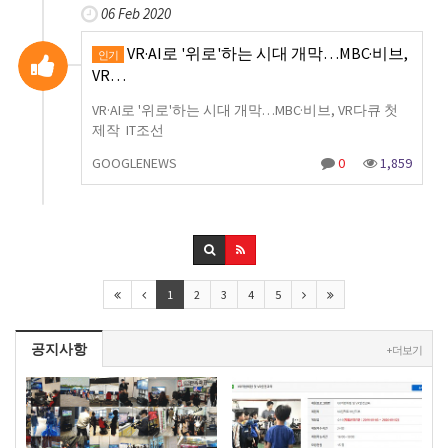
06 Feb 2020
VR·AI로 '위로'하는 시대 개막…MBC·비브,
인기
VR…
VR·AI로 '위로'하는 시대 개막…MBC·비브, VR다큐 첫
제작 IT조선
GOOGLENEWS
0
1,859
1
2
3
4
5
공지사항
+ 더보기