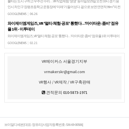
불타는 도시 구하고 우주선 수리… VR 직업체험 ‘생생’ 동아일보25일 오전 10시 경기 용
인시 처인구 장평초등학교 운동장에 '미래'가 들어섰다. 겉으로 보면 연면적 99m²의 컨
테이너박스에 불과하지만 내부로 들어…
GOOGLENEWS
|
06.26
와이제이엠게임즈, VR '멀티·체험·공포' 통했다…'마이타운: 좀비' 점유
율 1위 - 이투데이
와이제이엠게임즈, VR '멀티·체험·공포' 통했다…'마이타운: 좀비' 점유율 1위 이투데이
와이제이엠게임즈는 관계사(지분율 25.63%) 원이멀스가 개발하고 서비스하는 2인 협
GOOGLENEWS
|
02.21
동 VR(가상현실, Virtual Rea…
VR메이커스 서울경기지부
vrmakerskr@gmail.com
VR행사 / VR제작 / VR구축판매
견적문의
010-5873-1971
브이알디세븐 | 대표 : 정유리 | 사업자등록번호 : 536-69-00506 |