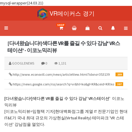
mysql-wrapper(24.03.21)
VR메이커스 경기
SHOP
Toggle
navigation
[다녀왔습니다!]색다른 VR를 즐길 수 있다 강남' VR스
테이션' - 이코노믹리뷰
GOOGLENEWS
0
1,131
http://www.econovill.com/news/articleView.html?idxno=353139
209
https://news.google.com/rss/search?q=vr&hl=ko&gl=KR&ceid=KR:ko
307
[다녀왔습니다!]색다른 VR를 즐길 수 있다 강남' VR스테이션'
이코노
믹리뷰
[이코노믹리뷰=임형택 기자]현대백화점그룹 계열 IT 전문기업인 현대
IT&E가 국내 최대 규모의 가상현실(Virtual Reality) 테마파크 'VR 스테
이션' 강남점을 열었다.