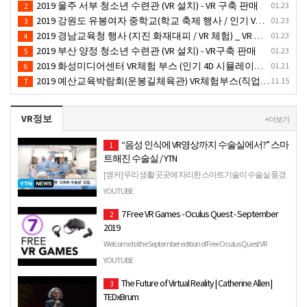
2019 울주 서부 청소년 수련관 (VR 설치) - VR 구축 판매
01.23
2
2019 강원도 유봉여자 중학교(학교 축제 행사 / 인기 VR 컨텐츠 ) - VR렌탈대여 행사
01.23
3
2019 경남교육청 행사 (지진 화재대피 / VR 체험) _ VR 렌탈대여행사
01.23
4
2019 부산 양정 청소년 수련관 (VR 설치) - VR구축 판매
01.23
5
2019 화성미디어센터 VR체험 부스 (인기 4D 시뮬레이터 체험)- VR렌탈
01.21
6
2019 예산교육박람회(운봉길체육관) VR체험부스(직업진로체험 / 인기VR체험)-VR렌탈대여행사
11.15
7
VR정보
+ 더보기
“음성 인식에 VR영상까지 수술실에서?” 스마
1
트해진 수술실 / YTN
[앵커] 우리 생활 곳곳에 자리한 스마트기술이 수술실 풍경
도 바꾸고 있습니다. 분당서울대학교병원이 각종 최신 첨
YOUTUBE
단 장비와 수술 생중계 시스템...
7 Free VR Games - Oculus Quest - September
2
2019
Welcome to the September edition of Free Oculus Quest VR
Games! All the links you need are down below... Octopus Quest
YOUTUBE
P…
The Future of Virtual Reality | Catherine Allen |
3
TEDxBrum