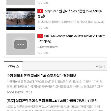
다양한 맵들이 몇천개?? 이상 있습니다!! 각자에 목적에 맞
YOUTUBE
게 자유도 높은 게임을 해보아요...
[모두의VR] 원광대학교 VR 콘텐츠 제작 (배미
4
정님)
원광대학교 창업선도대학 일반인 실전창업강좌- 2019.2.26-
3.8 VR콘텐츠 제작 및 창업교육.
YOUTUBE
OrbusVR Reborn: A true VR MMORPG (Oculus Rift
5
Gameplay)
Support the stream:
https://streamlabs.com/firstcontactentertainment Today we're
YOUTUBE
taking a look at the VR RPG game Orbus …
VR뉴스
+ 더보기
수원 영화초 유휴 교실에 `VR 스포츠실` - 경인일보
수원 영화초 유휴 교실에 `VR 스포츠실` 경인일보문체부 사업 선정 `개관식` 가져양
궁 등 117개 콘텐츠 이용 가능영통구 아름학교 내달 말 오픈수원시는 영화초등학교 유
휴 교실을 활용해 조성한 스포츠 체험 공간 .…
GOOGLENEWS
|
07.23
[르포] 실감콘텐츠에 식은땀 삐질…KT VR테마파크 가보니 - IT조선
[르포] 실감콘텐츠에 식은땀 삐질…KT VR테마파크 가보니 IT조선"재밌게 즐기던데