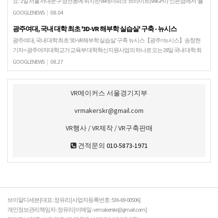
요."2일 서울 서대문구 창천동에 위치한 VR테마파크 '브라이트(VRIGHT)' 신촌점에서 '플
라잉젯'을 체험하는 기자를 구경하..
GOOGLENEWS
|
08.04
광주여대, 국내 대학 최초 '3D-VR 해부학 실습실' 구축 - 뉴시스
광주여대, 국내 대학 최초 '3D-VR 해부학 실습실' 구축 뉴시스【광주=뉴시스】송창헌
기자 = 광주여자대학교가 교육부 대학혁신지원사업의 하나로 오는 28일 국내 대학 최
초 해부학 3D-VR실습실을 비롯한 8곳의 …
GOOGLENEWS
|
08.27
VR메이커스 서울경기지부
vrmakerskr@gmail.com
VR행사 / VR제작 / VR구축판매
견적문의
010-5873-1971
브이알디세븐 | 대표 : 정유리 | 사업자등록번호 : 536-69-00506 |
개인정보관리책임자 : 정유리 | 이메일 : vrmakerskr@gmail.com |