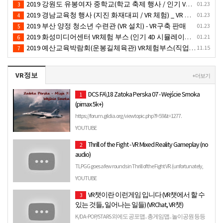
2019 강원도 유봉여자 중학교(학교 축제 행사 / 인기 VR 컨텐츠 ) - VR렌탈대여 행사
01.23
3
2019 경남교육청 행사 (지진 화재대피 / VR 체험) _ VR 렌탈대여행사
01.23
4
2019 부산 양정 청소년 수련관 (VR 설치) - VR구축 판매
01.23
5
2019 화성미디어센터 VR체험 부스 (인기 4D 시뮬레이터 체험)- VR렌탈
01.21
6
2019 예산교육박람회(운봉길체육관) VR체험부스(직업진로체험 / 인기VR체험)-VR렌탈대여행사
11.15
7
VR정보
+ 더보기
DCS FA\18 Zatoka Perska 07 - Wejście Smoka
1
(pimax 5k+)
https://forum.gildia.org/viewtopic.php?f=59&t=1277.
YOUTUBE
Thrill of the Fight - VR Mixed Reality Gameplay (no
2
audio)
TLPGG goes a few rounds in Thrill of the Fight VR. (unfortunately,
the audio was lost in this clip)
YOUTUBE
VR챗이란 이런게임 입니다 (VR챗에서 할 수
3
있는 것들, 일어나는 일들) (VRChat, VR챗)
K/DA-POP/STARS 외에도 공포맵.. 총게임맵.. 놀이공원 등등