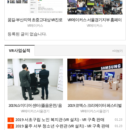
꿈길-부산지역 초중고대상 VR진로
VR메이커스 서울경기지부 홈페이
직업체험 + VR안전교육 프로그램
지 오픈
VR메이커스
VR메이커스
운영공고
등록된 글이 없습니다.
VR사업실적
+ 더보기
2019 LG 미디어 센터 (졸음운전/ 음
2019 코엑스 크리에이터 페스티벌
주운전 체험 행사) VR 체험 - VR 렌탈
VR체험 부스 (인기 VR 체험) - VR렌
VR메이커스서울경기
VR메이커스서울경기
대여 행사
탈대여 행사
2019 서초구립 노인 복지관 (VR 설치) - VR 구축 판매
01.23
1
2019 울주 서부 청소년 수련관 (VR 설치) - VR 구축 판매
01.23
2