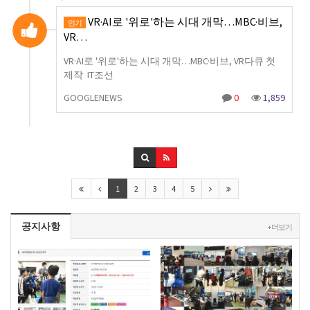
VR·AI로 '위로'하는 시대 개막…MBC·비브,
인기
VR…
VR·AI로 '위로'하는 시대 개막…MBC·비브, VR다큐 첫
제작 IT조선
GOOGLENEWS
0
1,859
1
2
3
4
5
공지사항
+ 더보기