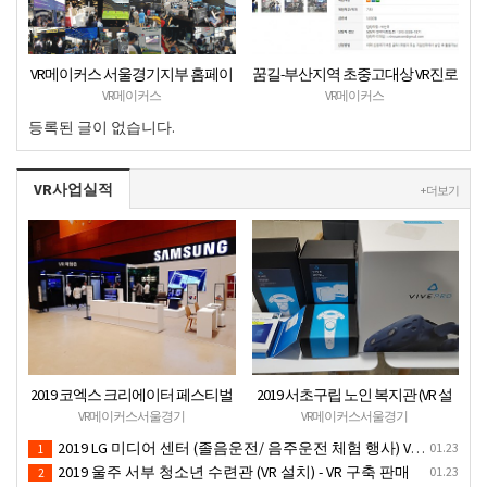
VR메이커스 서울경기지부 홈페이
꿈길-부산지역 초중고대상 VR진로
지 오픈
직업체험 + VR안전교육 프로그램
VR메이커스
VR메이커스
운영공고
등록된 글이 없습니다.
VR사업실적
+ 더보기
2019 코엑스 크리에이터 페스티벌
2019 서초구립 노인 복지관 (VR 설
VR체험 부스 (인기 VR 체험) - VR렌
치) - VR 구축 판매
VR메이커스서울경기
VR메이커스서울경기
탈대여 행사
2019 LG 미디어 센터 (졸음운전/ 음주운전 체험 행사) VR 체험 - VR 렌탈대여 행사
01.23
1
2019 울주 서부 청소년 수련관 (VR 설치) - VR 구축 판매
01.23
2