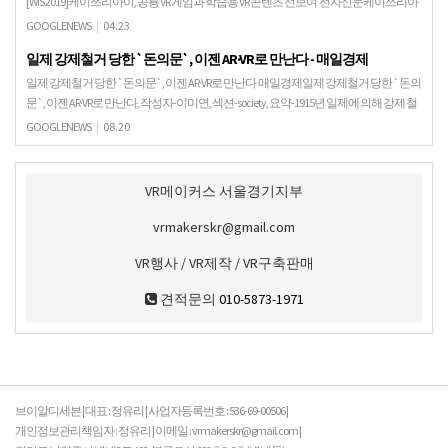
[WIS 2019]케이쓰리아이, 공룡 VR 게임과 학습용 VR 콘텐츠 선보여 전자신문케이쓰리아
이(대표 이재영)는 'Dino VR 게임'과 'Dino and Me'를 선보였다. 케이쓰리아이는 다년간 축
GOOGLENEWS
|
04.23
적된 가상현실4…
일제 강제철거 당한 `돈의문`, 이젠 AR·VR로 만난다 - 매일경제
일제 강제철거 당한 `돈의문`, 이젠 AR·VR로 만난다 매일경제일제 강제철거 당한 `돈의
문`, 이젠 AR·VR로 만난다, 작성자-이미연, 섹션-society, 요약-1915년 일제에 의해 강제 철
거됐던 `돈의문(…
GOOGLENEWS
|
08.20
VR메이커스 서울경기지부
vrmakerskr@gmail.com
VR행사 / VR제작 / VR구축판매
견적문의
010-5873-1971
브이알디세븐 | 대표 : 정유리 | 사업자등록번호 : 536-69-00506 |
개인정보관리책임자 : 정유리 | 이메일 : vrmakerskr@gmail.com |