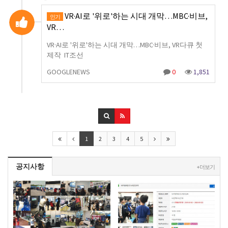
VR·AI로 '위로'하는 시대 개막…MBC·비브,
인기
VR…
VR·AI로 '위로'하는 시대 개막…MBC·비브, VR다큐 첫
제작 IT조선
GOOGLENEWS
0
1,851
1
2
3
4
5
공지사항
+ 더보기