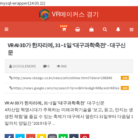
mysql-wrapper(24.03.21)
VR메이커스 경기
SHOP
Toggle
navigation
VR·AI·3D가 한자리에, 31~1일 '대구과학축전' - 대구신
문
GOOGLENEWS
0
846
http://www.idaegu.co.kr/news/articleView.html?idxno=286846
296
https://news.google.com/rss/search?q=vr&hl=ko&gl=KR&ceid=KR:ko
264
VR·AI·3D가 한자리에, 31~1일 '대구과학축전'
대구신문
4차산업 혁명시대가 주목하는 미래과학기술을 '보고, 듣고, 만지는 생
생한 체험'을 즐길 수 있는 축제가 대구에서 열린다.31일부터 다음달 1
일까지 양일간 '2019 대구 ...