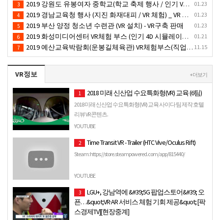
2019 강원도 유봉여자 중학교(학교 축제 행사 / 인기 VR 컨텐츠 ) - VR렌탈대여 행사
01.23
3
2019 경남교육청 행사 (지진 화재대피 / VR 체험) _ VR 렌탈대여행사
01.23
4
2019 부산 양정 청소년 수련관 (VR 설치) - VR구축 판매
01.23
5
2019 화성미디어센터 VR체험 부스 (인기 4D 시뮬레이터 체험)- VR렌탈
01.21
6
2019 예산교육박람회(운봉길체육관) VR체험부스(직업진로체험 / 인기VR체험)-VR렌탈대여행사
11.15
7
VR정보
+ 더보기
2018 미래 신산업 수요특화형(VR) 교육 (6팀)
1
2018 미래 신산업 수요특화형(VR) 교육 사이다 팀 제작 호텔
리뷰 VR 콘텐츠.
YOUTUBE
Time Transit VR - Trailer (HTC Vive/Oculus Rift)
2
Steam: https://store.steampowered.com/app/815440/
YOUTUBE
LGU+, 강남역에 &#39;5G 팝업스토어&#39; 오
3
픈…&quot;VR·AR 서비스 체험 기회 제공&quot; [팍
스경제TV][현장중계]