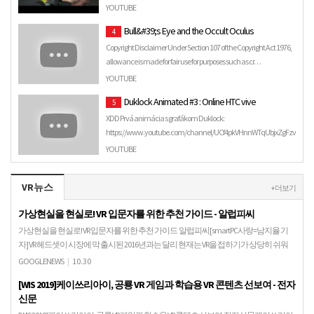
주식은 밥이다. 주식밥TV 채널 : https://goo.gl/XE2E4v 구독 :
YOUTUBE
https://goo.gl/zkz25U ▷ 방셔틀TV 채널 : https://goo.gl/PFiEQn
Bull&#39;s Eye and the Occult Oculus
4
구독 : https://goo…
Copyright Disclaimer Under Section 107 of the Copyright Act 1976,
allowance is made for fair use for purposes such as cr…
YOUTUBE
Duklock Animated #3 : Online HTC vive
5
XDD Prvá animácia s grafákom Duklock:
https://www.youtube.com/channel/UCf4pkVHnnWTqUbjxZgFzvfw
Predošlé video: ...
YOUTUBE
VR뉴스
+ 더보기
가상현실을 현실로! VR 입문자를 위한 추천 가이드 - 알럽피씨
가상현실을 현실로! VR 입문자를 위한 추천 가이드 알럽피씨[smartPC사랑=남지율 기
자] VR 헤드셋이 시장에 막 출시된 2016년과는 달리 현재는 VR을 접하기가 상당히 쉬워
진 편이다. VR 카페가 늘어나는 …
GOOGLENEWS
|
10.30
[WIS 2019]케이쓰리아이, 공룡 VR 게임과 학습용 VR 콘텐츠 선보여 - 전자
신문