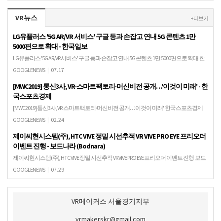
VR뉴스
+ 더보기
LG유플러스 '5G AR/VR 서비스' 구글 등과 손잡고 연내 5G 콘텐츠 1만
5000편으로 확대 - 한국일보
LG유플러스 '5G AR/VR 서비스' 구글 등과 손잡고 연내 5G 콘텐츠 1만 5000편으로 확대 한
국일보증강현실(AR), 가상현실(VR) 등 현재 9000여 편의 U+5G 전용 콘텐츠를 제공 중인
GOOGLENEWS
|
07.17
LG유플러스는…
[MWC2019] 통신3사, VR·스마트팩토리·머신비전 공개…'이것이 미래' - 한
국스포츠경제
[MWC2019] 통신3사, VR·스마트팩토리·머신비전 공개…'이것이 미래' 한국스포츠경제
SK텔레콤, KT, LG유플러스 등 통신 3사가 25일(현지시간) 스페인에서 개최되는 'MWC
GOOGLENEWS
|
02.24
2019'에 참가한다. 국내 …
제이씨현시스템(주), HTC VIVE 정밀 시선추적 VR VIVE PRO EYE 프리오더
이벤트 진행 - 보드나라 (Bodnara)
제이씨현시스템(주), HTC VIVE 정밀 시선추적 VR VIVE PRO EYE 프리오더 이벤트 진행 보드
나라 (Bodnara)HTC VIVE(바이브)의 국내 공식 공급원인 제이씨현시스템㈜은 정밀 시선
GOOGLENEWS
|
07.29
추적 기능을…
VR메이커스 서울경기지부
vrmakerskr@gmail.com