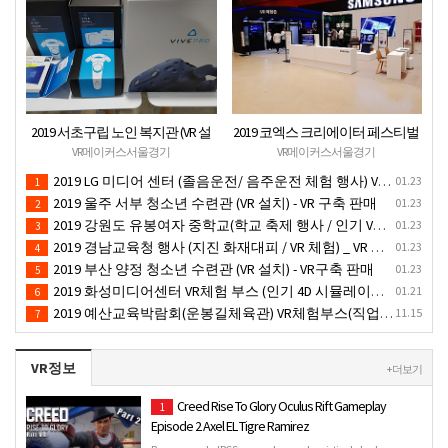
2019 서초구립 노인 복지관 (VR 설
2019 코엑스 크리에이터 페스티벌
치) - VR 구축 판매
VR체험 부스 (인기 VR 체험) - VR렌
VR메이커스서울경기
VR메이커스서울경기
탈대여 행사
2019 LG 미디어 센터 (졸음운전/ 음주운전 체험 행사) VR 체험 - VR 렌탈대여 행사
01.23
1
2019 울주 서부 청소년 수련관 (VR 설치) - VR 구축 판매
01.23
2
2019 강원도 유봉여자 중학교(학교 축제 행사 / 인기 VR 컨텐츠 ) - VR렌탈대여 행사
01.23
3
2019 경남교육청 행사 (지진 화재대피 / VR 체험) _ VR 렌탈대여행사
01.23
4
2019 부산 양정 청소년 수련관 (VR 설치) - VR구축 판매
01.23
5
2019 화성미디어센터 VR체험 부스 (인기 4D 시뮬레이터 체험)- VR렌탈
01.21
6
2019 예산교육박람회(운봉길체육관) VR체험부스(직업진로체험 / 인기VR체험)-VR렌탈대여행사
11.15
7
VR정보
+ 더보기
Creed Rise To Glory Oculus Rift Gameplay
1
Episode 2 Axel EL Tigre Ramirez