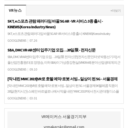
VR뉴스
+ 더보기
SKT, e스포츠 관람 패러다임 바꿀 5G AR · VR 서비스 3종 출시 -
KINEWS(Korea Industry News)
SKT, e스포츠 관람 패러다임 바꿀 5G AR · VR 서비스 3종 출시 KINEWS(Korea Industry
News)SK텔레콤은 e스포츠 관람 패러다임을 바꿀 5G AR(증강현실) · VR(가상현실) 서비
GOOGLENEWS
|
07.26
스…
SBA, DMC VR·AR센터 입주기업 모집…20일 限 - 전자신문
SBA, DMC VR·AR센터 입주기업 모집…20일 限 전자신문[전자신문인터넷 박동선기자] 서
울산업진흥원(대표 장영승, 이하 SBA)이 가상증강현실(VR409·AR) 분야 산업생태계의 근
간을 단단히 하기 위한 관련…
GOOGLENEWS
|
09.10
[막 내린 MWC 2019]VR로 호텔 예약·로봇 서빙...일상이 된 5G - 서울경제
[막 내린 MWC 2019]VR로 호텔 예약·로봇 서빙...일상이 된 5G 서울경제SK텔레콤 직원이
28일(현지시간) 스페인 바르셀로나에서 막을 내린 'MWC 2019'에서 전시관 대형 디스플
레이를 통해 태극기의 …
GOOGLENEWS
|
03.01
VR메이커스 서울경기지부
vrmakerskr@gmail.com