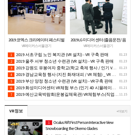
2019 코엑스 크리에이터 페스티벌
2019 LG 미디어 센터 (졸음운전/ 음
VR체험 부스 (인기 VR 체험) - VR렌
주운전 체험 행사) VR 체험 - VR 렌탈
VR메이커스서울경기
VR메이커스서울경기
탈대여 행사
대여 행사
2019 서초구립 노인 복지관 (VR 설치) - VR 구축 판매
01.23
1
2019 울주 서부 청소년 수련관 (VR 설치) - VR 구축 판매
01.23
2
2019 강원도 유봉여자 중학교(학교 축제 행사 / 인기 VR 컨텐츠 ) - VR렌탈대여 행사
01.23
3
2019 경남교육청 행사 (지진 화재대피 / VR 체험) _ VR 렌탈대여행사
01.23
4
2019 부산 양정 청소년 수련관 (VR 설치) - VR구축 판매
01.23
5
2019 화성미디어센터 VR체험 부스 (인기 4D 시뮬레이터 체험)- VR렌탈
01.21
6
2019 예산교육박람회(운봉길체육관) VR체험부스(직업진로체험 / 인기VR체험)-VR렌탈대여행사
11.15
7
VR정보
+ 더보기
Oculus Rift First Person Interactive View
1
Snowboarding the Okemo Glades