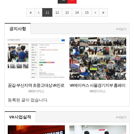
11
12
13
14
15
공지사항
+ 더보기
꿈길-부산지역 초중고대상 VR진로
VR메이커스 서울경기지부 홈페이
직업체험 + VR안전교육 프로그램
지 오픈
VR메이커스
VR메이커스
운영공고
등록된 글이 없습니다.
VR사업실적
+ 더보기