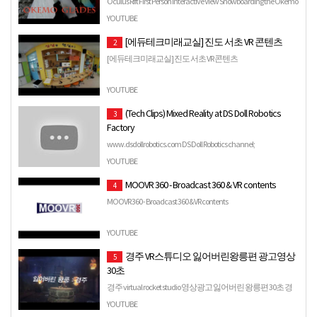
Oculus Rift First Person Interactive View Snowboarding the Okemo
Glades '''''''''''''''''''''''''''''''''Time to Bust ou…
YOUTUBE
[에듀테크미래교실] 진도 서초 VR 콘텐츠
2
[에듀테크미래교실] 진도 서초 VR 콘텐츠
YOUTUBE
(Tech Clips) Mixed Reality at DS Doll Robotics
3
Factory
www.dsdollrobotics.com DS Doll Robotics channel;
https://www.youtube.com/channel/UCygIoj5IPEuTu7aM8tLABZw
YOUTUBE
Original Post …
MOOVR 360 - Broadcast 360 & VR contents
4
MOOVR 360 - Broadcast 360 & VR contents
YOUTUBE
경주 VR스튜디오 잃어버린왕릉편 광고영상
5
30초
경주 virtual rocket studio 영상광고 잃어버린 왕릉편 30초 경
북 경주시 보문로 407 (경주보문단지, 경주조선온천호텔)
YOUTUBE
전국최대 VR테마파크 수백가지...