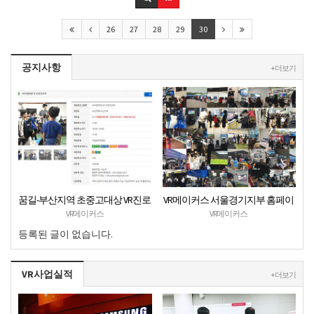
26
27
28
29
30
공지사항
+ 더보기
꿈길-부산지역 초중고대상 VR진로
VR메이커스 서울경기지부 홈페이
직업체험 + VR안전교육 프로그램
지 오픈
VR메이커스
VR메이커스
운영공고
등록된 글이 없습니다.
VR사업실적
+ 더보기