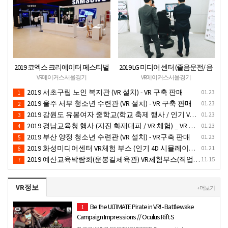
2019 코엑스 크리에이터 페스티벌
2019 LG 미디어 센터 (졸음운전/ 음
VR체험 부스 (인기 VR 체험) - VR렌
주운전 체험 행사) VR 체험 - VR 렌탈
VR메이커스서울경기
VR메이커스서울경기
탈대여 행사
대여 행사
2019 서초구립 노인 복지관 (VR 설치) - VR 구축 판매
01.23
1
2019 울주 서부 청소년 수련관 (VR 설치) - VR 구축 판매
01.23
2
2019 강원도 유봉여자 중학교(학교 축제 행사 / 인기 VR 컨텐츠 ) - VR렌탈대여 행사
01.23
3
2019 경남교육청 행사 (지진 화재대피 / VR 체험) _ VR 렌탈대여행사
01.23
4
2019 부산 양정 청소년 수련관 (VR 설치) - VR구축 판매
01.23
5
2019 화성미디어센터 VR체험 부스 (인기 4D 시뮬레이터 체험)- VR렌탈
01.21
6
2019 예산교육박람회(운봉길체육관) VR체험부스(직업진로체험 / 인기VR체험)-VR렌탈대여행사
11.15
7
VR정보
+ 더보기
Be the ULTIMATE Pirate in VR! - Battlewake
1
Campaign Impressions // Oculus Rift S