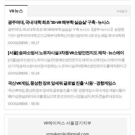
VR뉴스
+ 더보기
광주여대, 국내 대학 최초 '3D-VR 해부학 실습실' 구축 - 뉴시스
광주여대, 국내 대학 최초 '3D-VR 해부학 실습실' 구축 뉴시스【광주=뉴시스】송창헌
기자 = 광주여자대학교가 교육부 대학혁신지원사업의 하나로 오는 28일 국내 대학 최
초 해부학 3D-VR실습실을 비롯한 8곳의 …
GOOGLENEWS
|
08.27
[서울] 송파소방서 노유자시설 3차원 VR소방안전지도 제작 - 뉴스에이
[서울] 송파소방서 노유자시설 3차원 VR소방안전지도 제작 뉴스에이[뉴스에이=어흥
선 기자] 송파소방서(서장 이정희)는 노유자시설 3차원 VR소방안전지도를 제작한다고
밝혔다. 현재 재난현장 출동시 소방관들이 사용하는…
GOOGLENEWS
|
02.28
국산 VR게임, 풍성한 장르 앞세워 글로벌 진출 ‘시동’ - 경향게임스
국산 VR게임, 풍성한 장르 앞세워 글로벌 진출 ‘시동’ 경향게임스국내 게임 개발사들이
VR(가상현실) 테마파크를 중심으로 한 오프라인 시장을 넘어, PC와 콘솔로 대표되는
BTB VR시장으로 활동영역을 넓히고 있…
GOOGLENEWS
|
08.06
VR메이커스 서울경기지부
vrmakerskr@gmail.com