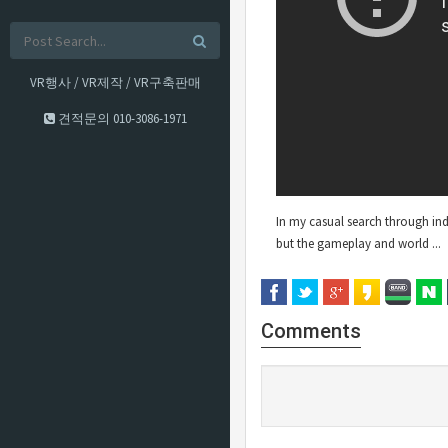
VR행사 / VR제작 / VR구축판매
견적문의
010-3086-1971
In my casual search through indi
but the gameplay and world ...
Comments