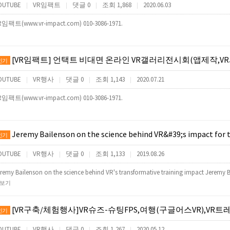
OUTUBE
VR임팩트
댓글 0
조회 1,868
2020.06.03
|
|
|
|
R임팩트(www.vr-impact.com) 010-3086-1971.
[VR임팩트] 언택트 비대면 온라인 VR갤러리전시회(앱제작,VR사이버투어제작,
인기
OUTUBE
VR행사
댓글 0
조회 1,143
2020.07.21
|
|
|
|
R임팩트(www.vr-impact.com) 010-3086-1971.
Jeremy Bailenson on the science behind VR&#39;s impact for 
인기
OUTUBE
VR행사
댓글 0
조회 1,133
2019.08.26
|
|
|
|
remy Bailenson on the science behind VR's transformative training impact Jeremy B
보기
[VR구축/체험행사]VR슈즈-슈팅FPS,여행(구글어스VR),VR트레드밀,VR신발(VR기기게임기렌탈대
인기
OUTUBE
VR행사
댓글 0
조회 1,267
2020.05.12
|
|
|
|