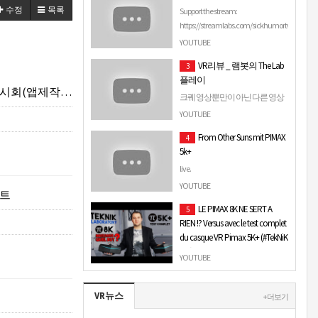
수정
목록
this link: https://streamla…
Support the stream:
https://streamlabs.com/sickhumortv
*New* Channels Playstation Nation
YOUTUBE
United: ...
VR리뷰 _ 램봇의 The Lab
3
플레이
INE VR GALLERY)
크퀘 영상뿐만이 아닌 다른 영상
들도 재밌게 봐주셨으면 좋겠네
YOUTUBE
요~
From Other Suns mit PIMAX
4
5k+
live.
YOUTUBE
팩트
LE PIMAX 8K NE SERT A
5
RIEN !? Versus avec le test complet
du casque VR Pimax 5K+ (#TekNiK
003)
YOUTUBE
Salut les amis ! Pour ce nouveau test
hardware VR, je prends entre mes
VR뉴스
mains le Pimax 5K+ ET le Pimax 8K.
+ 더보기
Alors, valent-…