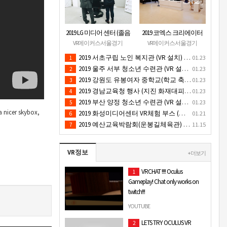
2019 LG 미디어 센터 (졸음
2019 코엑스 크리에이터
운전/ 음주운전 체험 행
페스티벌 VR체험 부스 (인
VR메이커스서울경기
VR메이커스서울경기
사) VR 체험 - VR 렌탈대여
기 VR 체험) - VR렌탈대여
2019 서초구립 노인 복지관 (VR 설치) - VR 구축 판매
01.23
1
행사
행사
2019 울주 서부 청소년 수련관 (VR 설치) - VR 구축 판매
01.23
2
2019 강원도 유봉여자 중학교(학교 축제 행사 / 인기 VR 컨텐츠 ) - VR렌탈대여 행사
01.23
3
2019 경남교육청 행사 (지진 화재대피 / VR 체험) _ VR 렌탈대여행사
01.23
4
2019 부산 양정 청소년 수련관 (VR 설치) - VR구축 판매
01.23
5
a nicer skybox,
2019 화성미디어센터 VR체험 부스 (인기 4D 시뮬레이터 체험)- VR렌탈
01.21
6
2019 예산교육박람회(운봉길체육관) VR체험부스(직업진로체험 / 인기VR체험)-VR렌탈대여행사
11.15
7
VR정보
+ 더보기
VRCHAT !!!! Oculus
1
Gameplay! Chat only works on
twitch!!!
Multistreaming with
YOUTUBE
https://restream.io/ If u want to help
LETS TRY OCULUS VR
2
the channel out u can donate thru