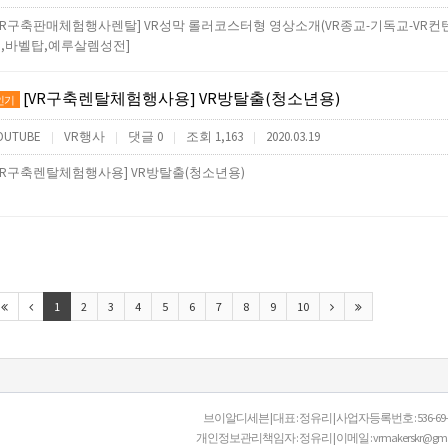
VR구축판매체험행사렌탈] VR성막 롤러코스터형 영상소개(VR종교-기독교-VR컨
,바벨탑,예루살렘성전]
[VR구축렌탈체험행사용] VR방탈출(청소년용)
인기
OUTUBE
VR행사
댓글 0
조회 1,163
2020.03.19
|
|
|
|
VR구축렌탈체험행사용] VR방탈출(청소년용)
1
2
3
4
5
6
7
8
9
10
브이알디세븐 | 대표 : 정유리 | 사업자등록번호 : 536-69-00
개인정보관리책임자 : 정유리 | 이메일 : vrmakerskr@gmail