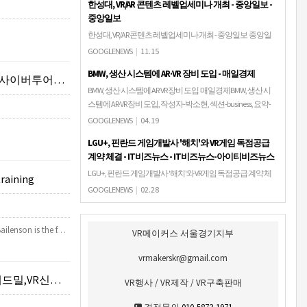
한성대, VR/AR 콘텐츠 레벨업세미나 개최 - 중앙일보 -
중앙일보
한성대, VR/AR 콘텐츠 레벨업세미나 개최 - 중앙일보 중앙일
보한성대학교(총장 이상한)는 11월 19일(월)부터 22일(목)까
GOOGLENEWS
|
11.15
지 4일간 교내 상상관 12층 컨퍼런스 홀에서 'VR/AR 콘텐츠 레
BMW, 생산 시스템에 AR·VR 장비 도입 - 매일경제
벨업(LEVEL U…
VR컨텐츠제작)
BMW, 생산 시스템에 AR·VR 장비 도입 매일경제BMW, 생산 시
스템에 AR·VR 장비 도입, 작성자-박소현, 섹션-business, 요약-
BMW그룹이 생산 시스템에 가상현실(VR)· 증강현실(AR) 기술
GOOGLENEWS
|
04.19
을 도…
LGU+, 핀란드 게임개발사 '해치'와 VR게임 독점공급
계약 체결 - IT비즈뉴스 - IT비즈뉴스-아이티비즈뉴스
LGU+, 핀란드 게임개발사 '해치'와 VR게임 독점공급 계약 체
training
결 - IT비즈뉴스 IT비즈뉴스-아이티비즈뉴스[IT비즈뉴스 한
GOOGLENEWS
|
02.28
지선 기자] LG유플러스가 5G 게임 특화 스트리밍 서비스 업체
'해치(Hatch) 엔터…
ailenson is the f…
VR메이커스 서울경기지부
vrmakerskr@gmail.com
여체험부스구축판매)
VR행사 / VR제작 / VR구축판매