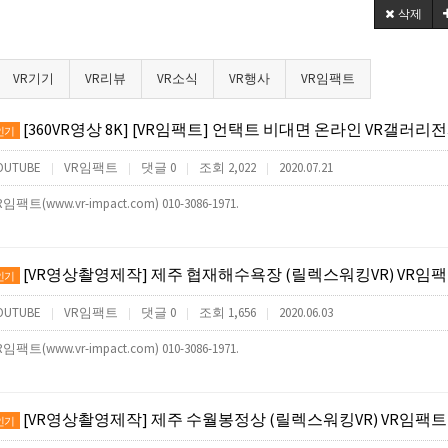
삭제
VR기기
VR리뷰
VR소식
VR행사
VR임팩트
[360VR영상 8K] [VR임팩트] 언택트 비대면 온라인 VR갤러리전시회(앱제작,VR사이버투어제작,VR컨텐츠제작) (언택트 ONL
인기
OUTUBE
VR임팩트
댓글 0
조회 2,022
2020.07.21
|
|
|
|
R임팩트(www.vr-impact.com) 010-3086-1971.
[VR영상촬영제작] 제주 협재해수욕장 (릴렉스워킹VR) VR임
인기
OUTUBE
VR임팩트
댓글 0
조회 1,656
2020.06.03
|
|
|
|
R임팩트(www.vr-impact.com) 010-3086-1971.
[VR영상촬영제작] 제주 수월봉정상 (릴렉스워킹VR) VR임팩트
인기