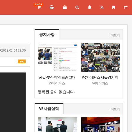
SHOP
공지사항
+ 더보기
2019.03.04 23:30
300
꿈길-부산지역 초중고대
VR메이커스 서울경기지
상 VR진로직업체험 + VR
부 홈페이지 오픈
VR메이커스
VR메이커스
안전교육 프로그램 운영
등록된 글이 없습니다.
공고
VR사업실적
+ 더보기