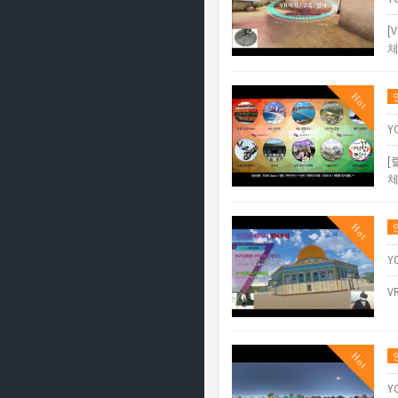
[
체
Hot
Y
[
체
Hot
Y
V
Hot
Y