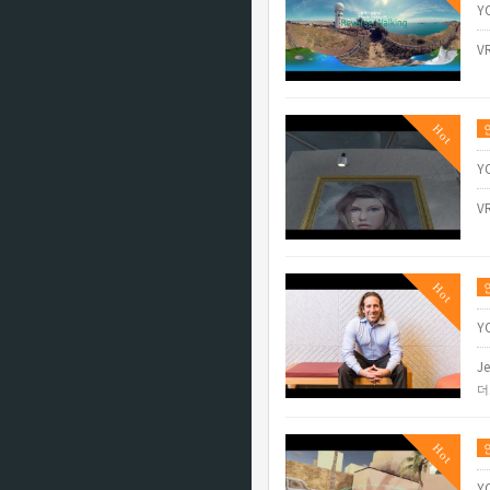
Y
V
Hot
Y
V
Hot
Y
Je
더
Hot
Y