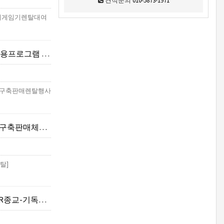
견적문의
010-5873-1971
R기기게임기렌탈대여
존운영)-VR관광/여행
(VR구축판매렌탈행사
체험행사렌탈]
탈]
바벨탑,예루살렘성전]