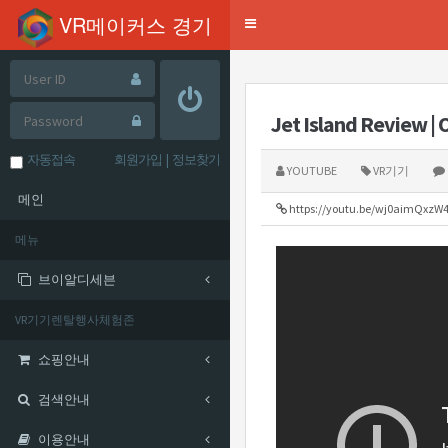
mysql-wrapper(24.03.21)
VR메이커스 경기
Toggle
navigation
Jet Island Review | 
자동접속
회원가입
|
정보찾기
YOUTUBE
VR기기
메인
https://youtu.be/wj0aimQxzW
메뉴
브이알디세븐
VR기기렌탈행사체험존
쇼핑안내
검색안내
이용안내