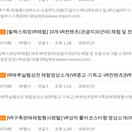
VR구축/체험행사]VR슈즈-슈팅FPS,여행(구글어스VR),VR트레드밀,VR신발(V
험부스구축판매) VR임팩트(www.vr-impact.com) ...
[릴렉스워킹VR체험] 10개 VR컨텐츠(관광지10군데) 체험 및 전용프로그램 소개(VR구축판매렌탈행사체험
인기
OUTUBE
VR행사
댓글 0
조회 1,141
2020.03.23
|
|
|
|
릴렉스워킹VR체험] 10개 VR컨텐츠(관광지10군데) 체험 및 전용프로그램 소개
험존운영)-VR관광/여행 VR임팩트(www.vr-impact.com) ...
VR예루살렘성전 체험영상소개(VR종교-기독교-VR컨텐츠)[VR구축판매
인기
OUTUBE
VR행사
댓글 0
조회 1,121
2020.03.19
|
|
|
|
R예루살렘성전 체험영상소개(VR종교-기독교-VR컨텐츠)[VR구축판매체험행사렌
[VR구축판매체험행사렌탈] VR성막 롤러코스터형 영상소개(VR종교-기독교-VR컨텐츠)[VR노아의방주,
인기
OUTUBE
VR행사
댓글 0
조회 1,165
2020.03.19
|
|
|
|