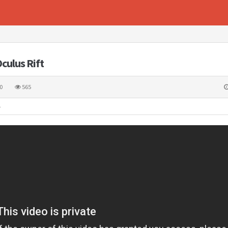
Oculus Rift
0
565
4