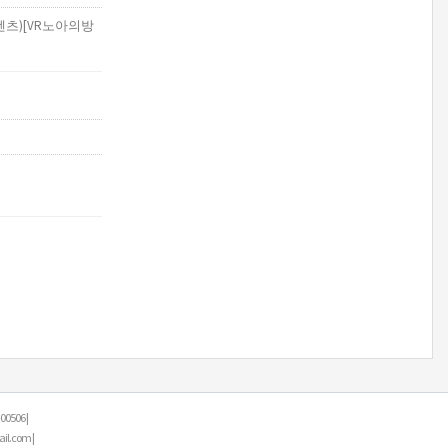
텐츠)[VR노아의방
506 |
.com |