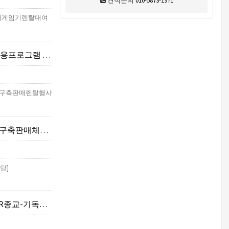
견적문의
010-5873-1971
R기기게임기렌탈대여
존운영)-VR관광/여행
(VR구축판매렌탈행사
체험행사렌탈]
탈]
바벨탑,예루살렘성전]