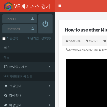
mysql-wrapper(24.03.21)
VR메이커스 경기
Toggle
navigation
How to use other Mi
자동접속
회원가입
|
정보찾기
YOUTUBE
VR기기
메인
https://youtu.be/3ZunuPnEMW
메뉴
브이알디세븐
VR기기렌탈행사체험존
쇼핑안내
검색안내
이용안내