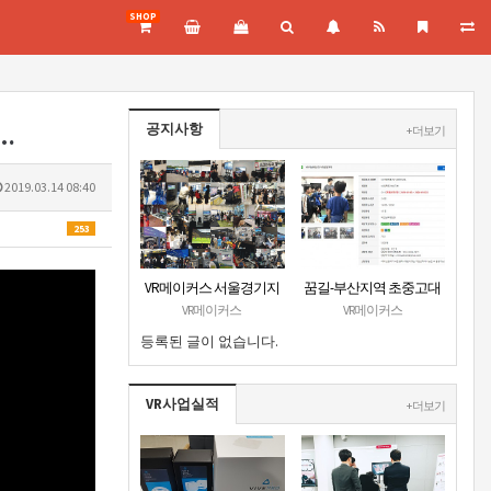
SHOP
공지사항
t…
+ 더보기
2019.03.14 08:40
253
VR메이커스 서울경기지
꿈길-부산지역 초중고대
부 홈페이지 오픈
상 VR진로직업체험 + VR
VR메이커스
VR메이커스
안전교육 프로그램 운영
등록된 글이 없습니다.
공고
VR사업실적
+ 더보기