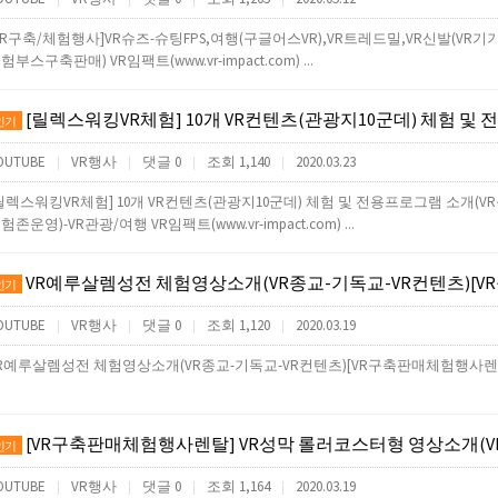
VR구축/체험행사]VR슈즈-슈팅FPS,여행(구글어스VR),VR트레드밀,VR신발(V
험부스구축판매) VR임팩트(www.vr-impact.com) ...
[릴렉스워킹VR체험] 10개 VR컨텐츠(관광지10군데) 체험 및 전용프로그램 소개(VR구축판매렌탈행사체험
인기
OUTUBE
VR행사
댓글 0
조회 1,140
2020.03.23
|
|
|
|
릴렉스워킹VR체험] 10개 VR컨텐츠(관광지10군데) 체험 및 전용프로그램 소개
험존운영)-VR관광/여행 VR임팩트(www.vr-impact.com) ...
VR예루살렘성전 체험영상소개(VR종교-기독교-VR컨텐츠)[VR구축판매
인기
OUTUBE
VR행사
댓글 0
조회 1,120
2020.03.19
|
|
|
|
R예루살렘성전 체험영상소개(VR종교-기독교-VR컨텐츠)[VR구축판매체험행사렌
[VR구축판매체험행사렌탈] VR성막 롤러코스터형 영상소개(VR종교-기독교-VR컨텐츠)[VR노아의방주,
인기
OUTUBE
VR행사
댓글 0
조회 1,164
2020.03.19
|
|
|
|