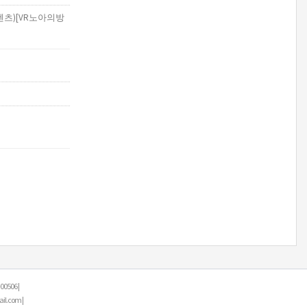
텐츠)[VR노아의방
506 |
.com |