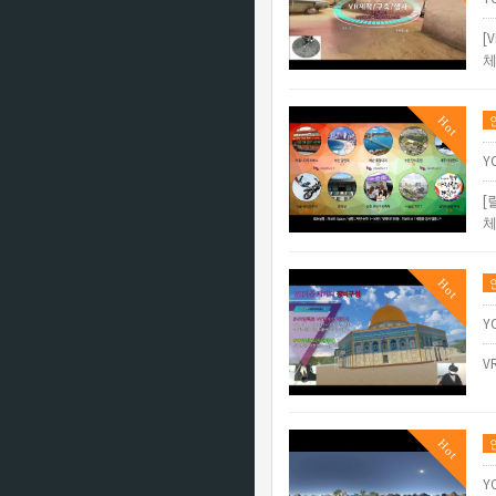
[
체
Hot
Y
[
체
Hot
Y
V
Hot
Y