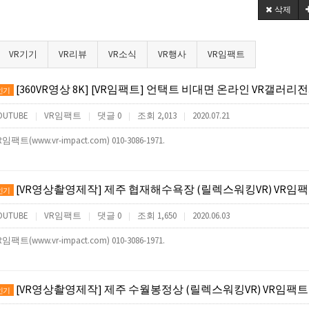
삭제
VR기기
VR리뷰
VR소식
VR행사
VR임팩트
[360VR영상 8K] [VR임팩트] 언택트 비대면 온라인 VR갤러리전시회(앱제작,VR사이버투어제작,VR컨텐츠제작) (언택트 ONL
인기
OUTUBE
VR임팩트
댓글 0
조회 2,013
2020.07.21
|
|
|
|
R임팩트(www.vr-impact.com) 010-3086-1971.
[VR영상촬영제작] 제주 협재해수욕장 (릴렉스워킹VR) VR임
인기
OUTUBE
VR임팩트
댓글 0
조회 1,650
2020.06.03
|
|
|
|
R임팩트(www.vr-impact.com) 010-3086-1971.
[VR영상촬영제작] 제주 수월봉정상 (릴렉스워킹VR) VR임팩트
인기