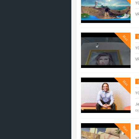
Y
V
Hot
Y
V
Hot
Y
Je
더
Hot
Y