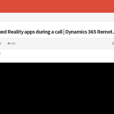
xed Reality apps during a call | Dynamics 365 Remo
0
563
c