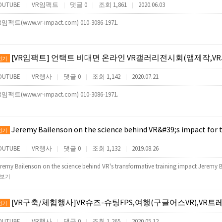
OUTUBE
VR임팩트
댓글 0
조회 1,861
2020.06.03
|
|
|
|
R임팩트(www.vr-impact.com) 010-3086-1971.
[VR임팩트] 언택트 비대면 온라인 VR갤러리전시회(앱제작,VR사이버투어제작,
인기
OUTUBE
VR행사
댓글 0
조회 1,142
2020.07.21
|
|
|
|
R임팩트(www.vr-impact.com) 010-3086-1971.
Jeremy Bailenson on the science behind VR&#39;s impact for 
인기
OUTUBE
VR행사
댓글 0
조회 1,132
2019.08.26
|
|
|
|
remy Bailenson on the science behind VR's transformative training impact Jeremy B
보기
[VR구축/체험행사]VR슈즈-슈팅FPS,여행(구글어스VR),VR트레드밀,VR신발(VR기기게임기렌탈대
인기
OUTUBE
VR행사
댓글 0
조회 1,265
2020.05.12
|
|
|
|