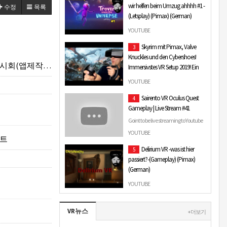
wir helfen beim Umzug ahhhh #1 -
수정
목록
(Letsplay) (Pimax) (German)
SteamLink:
YOUTUBE
https://store.steampowered.com/app/1051200
Skyrim mit Pimax, Valve
3
VRPACK Discord:
Knuckles und den Cybershoes!
https://discord.gg/KmvE…
INE VR GALLERY)
Immersivstes VR Setup 2019! Ein
Traum In VR!
YOUTUBE
In diesem Video zeig ich euch die
Sairento VR Oculus Quest
4
wohl immersivste Art und Weise,
Gameplay | Live Stream #41
Skyrim in 2019 zu spielen! Ich
benutze die Pimax 5K Pl…
Goint to be live streaming to Youtube
from now on 5pm-8pm Thurs-Mon
YOUTUBE
팩트
and then on Twitch 10:30pm-1am
Delirium VR -was ist hier
5
on the same days. Wil…
passiert?-(Gameplay) (Pimax)
(German)
SteamLink:
YOUTUBE
https://store.steampowered.com/app/1046670
VRPACK Discord:
VR뉴스
https://discord.gg/KmvEV9N
+ 더보기
Besuchen l…