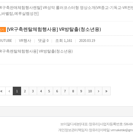
VR구축판매체험행사렌탈] VR성막 롤러코스터형 영상소개(VR종교-기독교-VR컨
,바벨탑,예루살렘성전]
[VR구축렌탈체험행사용] VR방탈출(청소년용)
인기
OUTUBE
VR행사
댓글 0
조회 1,161
2020.03.19
|
|
|
|
VR구축렌탈체험행사용] VR방탈출(청소년용)
1
2
3
4
5
6
7
8
9
10
브이알디세븐 | 대표 : 정유리 | 사업자등록번호 : 536-69-00
개인정보관리책임자 : 정유리 | 이메일 : vrmakerskr@gmail