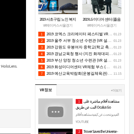
2019 서초구립 노인 복지
2019 LG 미디어 센터 (졸음
관 (VR 설치) - VR 구축 판
운전/ 음주운전 체험 행
VR메이커스서울경기
VR메이커스서울경기
매
사) VR 체험 - VR 렌탈대여
2019 코엑스 크리에이터 페스티벌 VR체험 부스 (인기 VR 체험) - VR렌탈대여 행사
01.23
1
행사
2019 울주 서부 청소년 수련관 (VR 설치) - VR 구축 판매
01.23
2
2019 강원도 유봉여자 중학교(학교 축제 행사 / 인기 VR 컨텐츠 ) - VR렌탈대여 행사
01.23
3
2019 경남교육청 행사 (지진 화재대피 / VR 체험) _ VR 렌탈대여행사
01.23
4
2019 부산 양정 청소년 수련관 (VR 설치) - VR구축 판매
01.23
5
r HoloLens.
2019 화성미디어센터 VR체험 부스 (인기 4D 시뮬레이터 체험)- VR렌탈
01.21
6
2019 예산교육박람회(운봉길체육관) VR체험부스(직업진로체험 / 인기VR체험)-VR렌탈대여행사
11.15
7
VR정보
+ 더보기
مشاهدة أفلام مباشرة على
1
النت عن طريق Oculus Go
الفيديو تتحدث عن كيفية مشاهدة أفلام
مباشرة على النت عن طريق جهاز
YOUTUBE
الواقع الافتراضي Oculus Go. Oculus
Trover Saves the Universe -
2
Go : https://www.ocu…