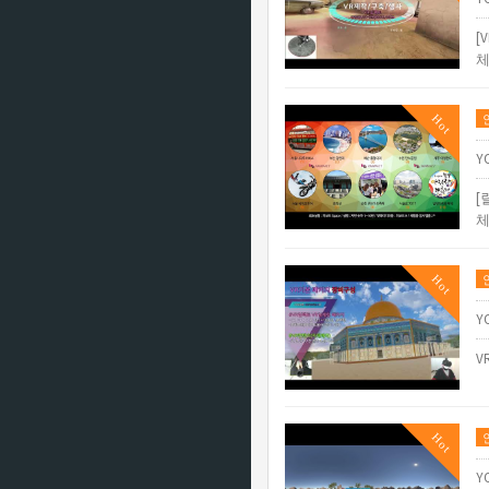
[
체
Hot
Y
[
체
Hot
Y
V
Hot
Y