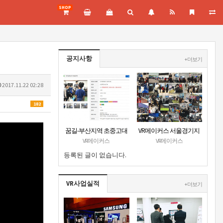
SHOP
공지사항
+ 더보기
2017.11.22 02:28
182
꿈길-부산지역 초중고대
VR메이커스 서울경기지
상 VR진로직업체험 + VR
부 홈페이지 오픈
VR메이커스
VR메이커스
안전교육 프로그램 운영
등록된 글이 없습니다.
공고
VR사업실적
+ 더보기