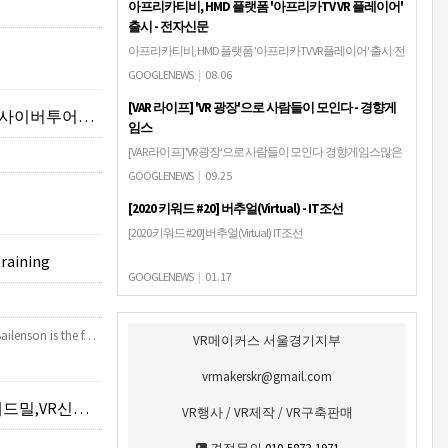
아프리카티비, HMD 플랫폼 '아프리카TV VR 플레이어'
출시 - 전자신문
아프리카티비, HMD 플랫폼 '아프리카TV VR 플레이어' 출시 전
자신문아프리카TV가 HMD 전용 콘텐츠 플랫폼을 론칭한다.
GOOGLENEWS
|
08.06
아프리카TV는 6일 HMD(헤드마운트디스플레이) 전용 플랫
[VAR 라이프] 'VR 광장'으로 사람들이 모인다 - 경향게
폼 '아프리카TV VR409플레…
VR컨텐츠제작)
임스
[VAR 라이프] 'VR 광장'으로 사람들이 모인다 경향게임스많은
사람들이 모일 수 있게 만들어 놓은, 열린 구조의 넓은 공터.
GOOGLENEWS
|
09.25
'광장'이라는 명사가 지닌 기본적인 의미다. 다만 현대 사회에
[2020 키워드 #20] 버추얼(Virtual) - IT조선
서 '광장'은 단순히 장…
[2020 키워드 #20] 버추얼(Virtual) IT조선
training
GOOGLENEWS
|
01.17
ailenson is the f…
VR메이커스 서울경기지부
vrmakerskr@gmail.com
여체험부스구축판매)
VR행사 / VR제작 / VR구축판매