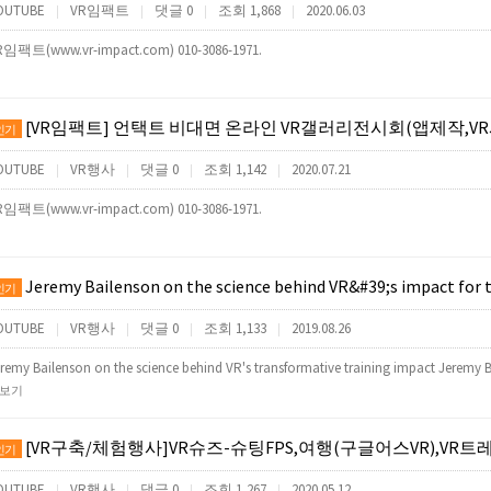
OUTUBE
VR임팩트
댓글 0
조회 1,868
2020.06.03
|
|
|
|
R임팩트(www.vr-impact.com) 010-3086-1971.
[VR임팩트] 언택트 비대면 온라인 VR갤러리전시회(앱제작,VR사이버투어제작,
인기
OUTUBE
VR행사
댓글 0
조회 1,142
2020.07.21
|
|
|
|
R임팩트(www.vr-impact.com) 010-3086-1971.
Jeremy Bailenson on the science behind VR&#39;s impact for 
인기
OUTUBE
VR행사
댓글 0
조회 1,133
2019.08.26
|
|
|
|
remy Bailenson on the science behind VR's transformative training impact Jeremy B
보기
[VR구축/체험행사]VR슈즈-슈팅FPS,여행(구글어스VR),VR트레드밀,VR신발(VR기기게임기렌탈대
인기
OUTUBE
VR행사
댓글 0
조회 1,267
2020.05.12
|
|
|
|