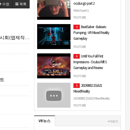
oculus go part 2
수정
목록
Watch part 1.
YOUTUBE
BeatSaber - Balearic
3
Pumping - VR Mixed Reality
INE VR GALLERY)
Gameplay
BeatSaber - Balearic Pumping - VR
YOUTUBE
Mixed Reality Gameplay
Until You Fall First
4
Impressions - Oculus Rift S
Gameplay and Review
Be sure to Subscribe to catch new
YOUTUBE
팩트
content and don't forget to leave a
20190802 151621
5
Like rating :D In todays video we get
MixedReality
to take a lo…
20190802 151621 MixedReality
YOUTUBE
VR뉴스
+ 더보기