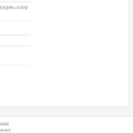
텐츠)[VR노아의방
506 |
.com |