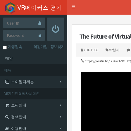
mysql-wrapper(24.03.21)
VR메이커스 경기
Toggle
navigation
The Future of Virtua
자동접속
회원가입
|
정보찾기
YOUTUBE
VR행사
메인
https://youtu.be/Bu4w3ZlOHf
메뉴
브이알디세븐
VR기기렌탈행사체험존
쇼핑안내
검색안내
이용안내