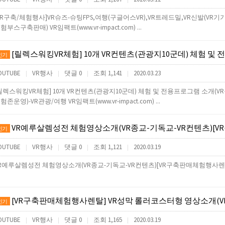
VR구축/체험행사]VR슈즈-슈팅FPS,여행(구글어스VR),VR트레드밀,VR신발(V
험부스구축판매) VR임팩트(www.vr-impact.com) ...
[릴렉스워킹VR체험] 10개 VR컨텐츠(관광지10군데) 체험 및 전용프로그램 소개(VR구축판매렌탈행사체험
인기
OUTUBE
VR행사
댓글 0
조회 1,141
2020.03.23
|
|
|
|
릴렉스워킹VR체험] 10개 VR컨텐츠(관광지10군데) 체험 및 전용프로그램 소개
험존운영)-VR관광/여행 VR임팩트(www.vr-impact.com) ...
VR예루살렘성전 체험영상소개(VR종교-기독교-VR컨텐츠)[VR구축판매
인기
OUTUBE
VR행사
댓글 0
조회 1,121
2020.03.19
|
|
|
|
R예루살렘성전 체험영상소개(VR종교-기독교-VR컨텐츠)[VR구축판매체험행사렌
[VR구축판매체험행사렌탈] VR성막 롤러코스터형 영상소개(VR종교-기독교-VR컨텐츠)[VR노아의방주,
인기
OUTUBE
VR행사
댓글 0
조회 1,165
2020.03.19
|
|
|
|