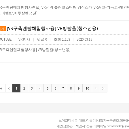
VR구축판매체험행사렌탈] VR성막 롤러코스터형 영상소개(VR종교-기독교-VR컨
,바벨탑,예루살렘성전]
[VR구축렌탈체험행사용] VR방탈출(청소년용)
인기
OUTUBE
VR행사
댓글 0
조회 1,163
2020.03.19
|
|
|
|
VR구축렌탈체험행사용] VR방탈출(청소년용)
1
2
3
4
5
6
7
8
9
10
브이알디세븐 | 대표 : 정유리 | 사업자등록번호 : 536-69-00
개인정보관리책임자 : 정유리 | 이메일 : vrmakerskr@gmail