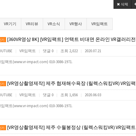
삭제
VR기기
VR리뷰
VR소식
VR행사
VR임팩트
[360VR영상 8K] [VR임팩트] 언택트 비대면 온라인 VR갤러리전시회(앱제작,VR사이버투어제작,VR컨텐츠제작) (언택트 ONL
인기
OUTUBE
VR임팩트
댓글 0
조회 2,022
2020.07.21
|
|
|
|
R임팩트(www.vr-impact.com) 010-3086-1971.
[VR영상촬영제작] 제주 협재해수욕장 (릴렉스워킹VR) VR임
인기
OUTUBE
VR임팩트
댓글 0
조회 1,656
2020.06.03
|
|
|
|
R임팩트(www.vr-impact.com) 010-3086-1971.
[VR영상촬영제작] 제주 수월봉정상 (릴렉스워킹VR) VR임팩트
인기