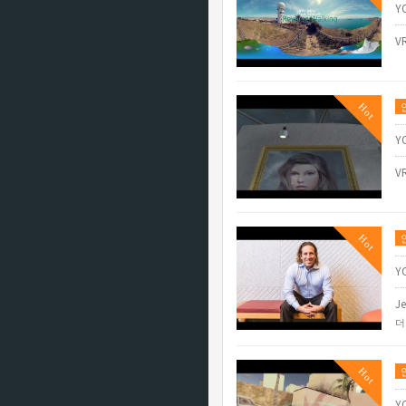
Y
V
Hot
Y
V
Hot
Y
Je
더
Hot
Y