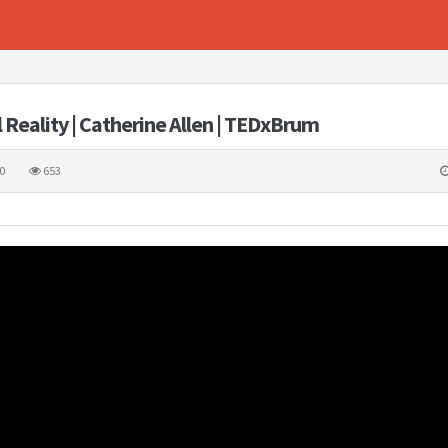
l Reality | Catherine Allen | TEDxBrum
0
653
Q