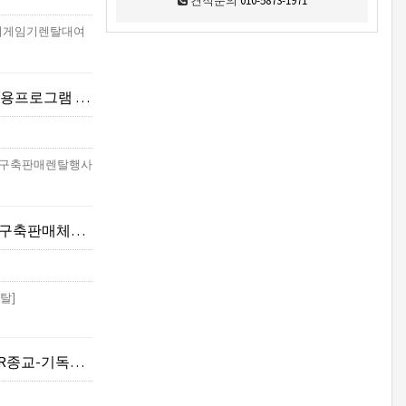
견적문의
010-5873-1971
R기기게임기렌탈대여
존운영)-VR관광/여행
(VR구축판매렌탈행사
체험행사렌탈]
탈]
바벨탑,예루살렘성전]