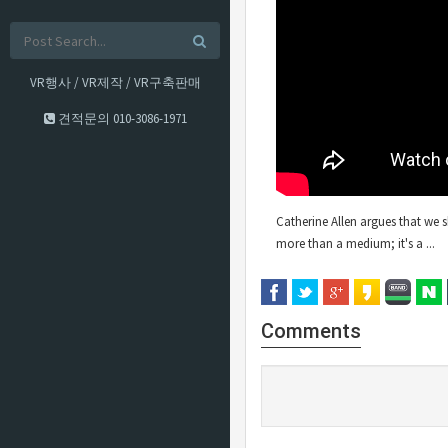
VR행사 / VR제작 / VR구축판매
견적문의
010-3086-1971
Catherine Allen argues that we
more than a medium; it's a ...
Comments