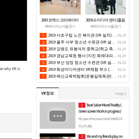
2019 코엑스 크리에이터
2019 LG 미디어 센터 (졸음
페스티벌 VR체험 부스 (인
운전/ 음주운전 체험 행
VR메이커스서울경기
VR메이커스서울경기
기 VR 체험) - VR렌탈대여
사) VR 체험 - VR 렌탈대여
2019 서초구립 노인 복지관 (VR 설치) - VR 구축 판매
01.23
1
행사
행사
2019 울주 서부 청소년 수련관 (VR 설치) - VR 구축 판매
01.23
2
2019 강원도 유봉여자 중학교(학교 축제 행사 / 인기 VR 컨텐츠 ) - VR렌탈대여 행사
01.23
3
2019 경남교육청 행사 (지진 화재대피 / VR 체험) _ VR 렌탈대여행사
01.23
4
2019 부산 양정 청소년 수련관 (VR 설치) - VR구축 판매
01.23
5
er why VR is
2019 화성미디어센터 VR체험 부스 (인기 4D 시뮬레이터 체험)- VR렌탈
01.21
6
2019 예산교육박람회(운봉길체육관) VR체험부스(직업진로체험 / 인기VR체험)-VR렌탈대여행사
11.15
7
VR정보
+ 더보기
Beat Saber Mixed Reality (
1
Green screen Work in progress )
My specs Processor: Intel i5 8400 2.8
ghz - 4.0 ghz turbo Graphics: gtx 1070
YOUTUBE
Ram: Kingston 8GB 2133 mhz HDD:
Me and my friends play on
2
WD 1TB 3.0 …