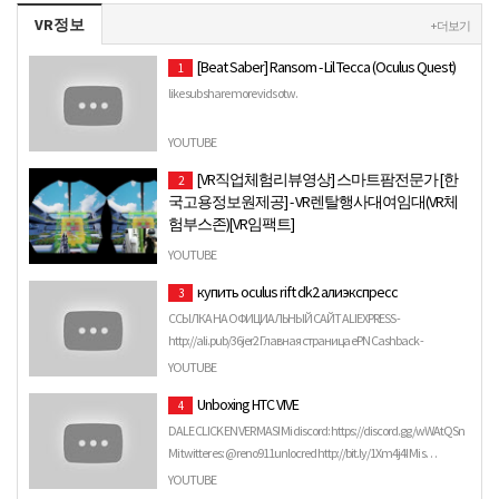
VR정보
+ 더보기
[Beat Saber] Ransom - Lil Tecca (Oculus Quest)
1
like sub share more vids otw.
YOUTUBE
[VR직업체험리뷰영상] 스마트팜전문가 [한
2
국고용정보원제공] - VR렌탈행사대여임대(VR체
험부스존)[VR임팩트]
VR임팩트(www.vr-impact.com) 010-3086-1971.
YOUTUBE
купить oculus rift dk2 алиэкспресс
3
ССЫЛКА НА ОФИЦИАЛЬНЫЙ САЙТ ALIEXPRESS -
http://ali.pub/36jer2 Главная страница ePN Cashback -
http://ali.pub/26htpy ССЫЛ…
YOUTUBE
Unboxing HTC VIVE
4
DALE CLICK EN VER MAS! Mi discord: https://discord.gg/wWAtQSn
Mi twitter es: @reno911unlocred http://bit.ly/1Xm4j4I Mi s…
YOUTUBE