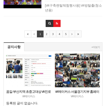
[VR구축렌탈체험행사용] VR방탈출(청소
년용)
1
2
3
4
5
공지사항
+ 더보기
꿈길-부산지역 초중고대상 VR진로
VR메이커스 서울경기지부 홈페이
직업체험 + VR안전교육 프로그램
지 오픈
VR메이커스
VR메이커스
운영공고
등록된 글이 없습니다.