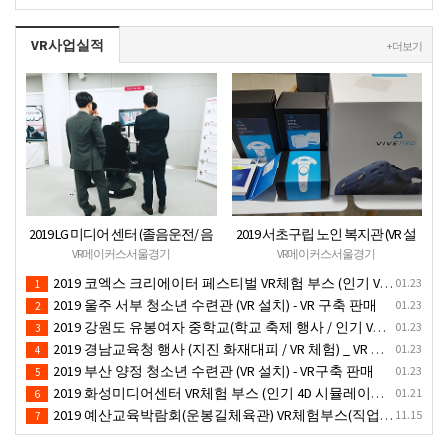
VR사업실적
+ 더보기
2019 LG 미디어 센터 (졸음운전/ 음
2019 서초구립 노인 복지관 (VR 설
주운전 체험 행사) VR 체험 - VR 렌탈
치) - VR 구축 판매
VR메이커스서울경기
VR메이커스서울경기
대여 행사
2019 코엑스 크리에이터 페스티벌 VR체험 부스 (인기 VR 체험) - VR렌탈대여 행사
01.23
1
2019 울주 서부 청소년 수련관 (VR 설치) - VR 구축 판매
01.23
2
2019 강원도 유봉여자 중학교(학교 축제 행사 / 인기 VR 컨텐츠 ) - VR렌탈대여 행사
01.23
3
2019 경남교육청 행사 (지진 화재대피 / VR 체험) _ VR 렌탈대여행사
01.23
4
2019 부산 양정 청소년 수련관 (VR 설치) - VR구축 판매
01.23
5
2019 화성미디어센터 VR체험 부스 (인기 4D 시뮬레이터 체험)- VR렌탈
01.21
6
2019 예산교육박람회(운봉길체육관) VR체험부스(직업진로체험 / 인기VR체험)-VR렌탈대여행사
11.15
7