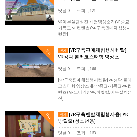
댓글 0
조회 1,121
|
VR예루살렘성전 체험영상소개(VR종교-
기독교-VR컨텐츠)[VR구축판매체험행사
렌탈]
[VR구축판매체험행사렌탈]
Hot
인기
VR성막 롤러코스터형 영상소…
댓글 0
조회 1,166
|
[VR구축판매체험행사렌탈] VR성막 롤러
코스터형 영상소개(VR종교-기독교-VR컨
텐츠)[VR노아의방주,바벨탑,예루살렘성
전]
[VR구축렌탈체험행사용] VR
Hot
인기
방탈출(청소년용)
댓글 0
조회 1,163
|