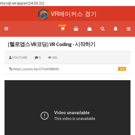
mysql-wrapper(24.03.21)
VR메이커스 경기
SHOP
Toggle
navigation
[헬로앱스 VR코딩] VR Coding - 시작하기
YOUTUBE
0
581
https://youtu.be/O7GAl5fbN9c
172