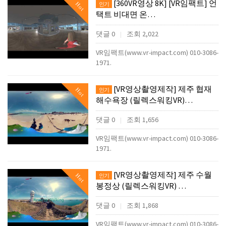
[360VR영상 8K] [VR임팩트] 언
Hot
인기
택트 비대면 온…
댓글 0
조회 2,022
|
VR임팩트(www.vr-impact.com) 010-3086-
1971.
[VR영상촬영제작] 제주 협재
Hot
인기
해수욕장 (릴렉스워킹VR)…
댓글 0
조회 1,656
|
VR임팩트(www.vr-impact.com) 010-3086-
1971.
[VR영상촬영제작] 제주 수월
Hot
인기
봉정상 (릴렉스워킹VR) …
댓글 0
조회 1,868
|
VR임팩트(www.vr-impact.com) 010-3086-