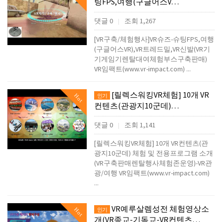
팅FPS,여행(구글어스V…
댓글 0
조회 1,267
|
[VR구축/체험행사]VR슈즈-슈팅FPS,여행
(구글어스VR),VR트레드밀,VR신발(VR기
기게임기렌탈대여체험부스구축판매)
VR임팩트(www.vr-impact.com) ...
[릴렉스워킹VR체험] 10개 VR
Hot
인기
컨텐츠(관광지10군데)…
댓글 0
조회 1,141
|
[릴렉스워킹VR체험] 10개 VR컨텐츠(관
광지10군데) 체험 및 전용프로그램 소개
(VR구축판매렌탈행사체험존운영)-VR관
광/여행 VR임팩트(www.vr-impact.com)
...
VR예루살렘성전 체험영상소
Hot
인기
개(VR종교-기독교-VR컨텐츠…