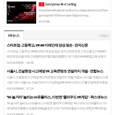
best pimax 4k vr setting
5
this are best setting for pimax 4k vr, my configuration is msi z370 pro
gaming intel i7 8700 ram viper x 16 gb and msi g…
YOUTUBE
VR뉴스
+ 더보기
스타트업-고등학교, VR·AR 미래인재 양성 맞손 - 전자신문
스타트업-고등학교, VR·AR 미래인재 양성 맞손 전자신문토포로그와 신흥고가 VR·AR 미
래인재 양성을 위한 교육협력 업무협약을 체결했다. 양 기관은 VR·AR 융합교육과 동아
리 지원사업 상호협력, 진로직업체험교육…
GOOGLENEWS
|
08.08
서울시, 건설현장 사고예방 VR 교육콘텐츠 연말까지 개발 - 연합뉴스
서울시, 건설현장 사고예방 VR 교육콘텐츠 연말까지 개발 연합뉴스(서울=연합뉴스) 윤
고은 기자 = 서울시는 건설근로자가 가상현실(VR) 속에서 안전사고를 건설현장과 동일
하게 경험할 수 있는 가상현실 교육 콘텐츠를 …
GOOGLENEWS
|
07.24
'5G 놀거리' 늘리는 LG유플러스, 이번엔 '클라우드 VR게임' - 팍스넷뉴스
'5G 놀거리' 늘리는 LG유플러스, 이번엔 '클라우드 VR게임' 팍스넷뉴스LG유플러스가 5
세대(5G) 이통통신 상용화 100일을 앞두고 5G 기반 하에 즐길 수 있는 콘텐츠 확대에 열
을 올리고 있다. 프로야구와 …
GOOGLENEWS
|
07.02