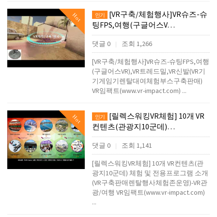
[VR구축/체험행사]VR슈즈-슈
Hot
인기
팅FPS,여행(구글어스V…
댓글 0
조회 1,266
|
[VR구축/체험행사]VR슈즈-슈팅FPS,여행
(구글어스VR),VR트레드밀,VR신발(VR기
기게임기렌탈대여체험부스구축판매)
VR임팩트(www.vr-impact.com) ...
[릴렉스워킹VR체험] 10개 VR
Hot
인기
컨텐츠(관광지10군데)…
댓글 0
조회 1,141
|
[릴렉스워킹VR체험] 10개 VR컨텐츠(관
광지10군데) 체험 및 전용프로그램 소개
(VR구축판매렌탈행사체험존운영)-VR관
광/여행 VR임팩트(www.vr-impact.com)
...