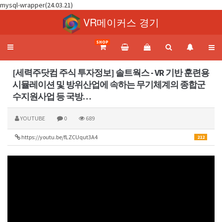
mysql-wrapper(24.03.21)
VR메이커스 경기
SHOP
Toggle
navigation
[세력주닷컴 주식 투자정보] 솔트웍스 - VR 기반 훈련용
시뮬레이션 및 방위산업에 속하는 무기체계의 종합군
수지원사업 등 국방…
YOUTUBE
0
689
https://youtu.be/fLZCUqut3A4
212