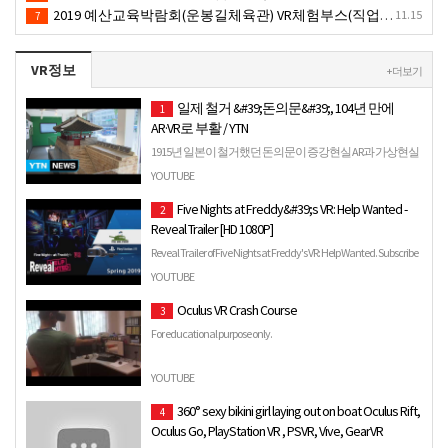
2019 예산교육박람회(운봉길체육관) VR체험부스(직업진로체험 / 인기VR체험)-VR렌탈대여행사
11.15
7
VR정보
+ 더보기
일제 철거 &#39;돈의문&#39;, 104년 만에
1
AR·VR로 부활 / YTN
1915년 일본이 철거했던 돈의문이 증강현실 AR과 가상현실
VR 기술로 104년 만에 부활했습니다. 서울시는 교통난과 보
YOUTUBE
상문제 등 현실적 한계를 고려해...
Five Nights at Freddy&#39;s VR: Help Wanted -
2
Reveal Trailer [HD 1080P]
Reveal Trailer of Five Nights at Freddy's VR: Help Wanted. Subscribe
for all the latest trailers and gameplay: http://go…
YOUTUBE
Oculus VR Crash Course
3
For educational purpose only.
YOUTUBE
360° sexy bikini girl laying out on boat Oculus Rift,
4
Oculus Go, PlayStation VR , PSVR, Vive, GearVR