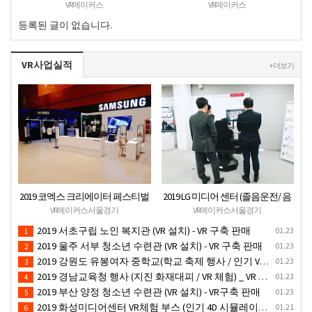
직업체험 + VR안전교육 프로그램
지 오픈
VR메이커스
VR메이커스
운영공고
등록된 글이 없습니다.
VR사업실적
+ 더보기
2019 코엑스 크리에이터 페스티벌
2019 LG 미디어 센터 (졸음운전/ 음
VR체험 부스 (인기 VR 체험) - VR렌
주운전 체험 행사) VR 체험 - VR 렌탈
VR메이커스서울경기
VR메이커스서울경기
탈대여 행사
대여 행사
2019 서초구립 노인 복지관 (VR 설치) - VR 구축 판매
01.23
1
2019 울주 서부 청소년 수련관 (VR 설치) - VR 구축 판매
01.23
2
2019 강원도 유봉여자 중학교(학교 축제 행사 / 인기 VR 컨텐츠 ) - VR렌탈대여 행사
01.23
3
2019 경남교육청 행사 (지진 화재대피 / VR 체험) _ VR 렌탈대여행사
01.23
4
2019 부산 양정 청소년 수련관 (VR 설치) - VR구축 판매
01.23
5
2019 화성미디어센터 VR체험 부스 (인기 4D 시뮬레이터 체험)- VR렌탈
01.21
6