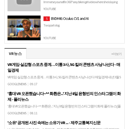
Immerse yourself in 360° sexy bikini girl video where she is laying
out on boat. A perfect sexy girlfriend virtual reali…
YOUTUBE
BVD#46: Oculus CV1 and AI
5
Two part vlog.
YOUTUBE
VR뉴스
+ 더보기
VR게임·실감형 스포츠 중계…이통 3사, 5G 킬러 콘텐츠 사냥 나선다 - 매
일경제
VR게임·실감형 스포츠 중계…이통 3사, 5G 킬러 콘텐츠 사냥 나선다 매일경제내년 3월 5
세대 이동통신(5G) 상용화가 가시화되면서 이동통신사들이 5G를 활용한 `킬러 콘텐
GOOGLENEWS
|
09.17
츠`를 찾는 데 분주하다. 초연결·초고속…
'홍대 VR 오픈했습니다~^^ 화환은...' 지난 8일 윤형빈의 인스타그램이 화
제 - 폴리뉴스
'홍대 VR 오픈했습니다~^^ 화환은...' 지난 8일 윤형빈의 인스타그램이 화제 폴리뉴스[폴
리뉴스=이광수 기자] 윤형빈이 본인의 인스타그램을 통해 팬들과 소통하는 모습이 화
GOOGLENEWS
|
08.11
제이다. 최근 윤형빈은 본인의 인스타그램…
'소유' 공개된 사진 속에는 소유가 VR ... - 제주교통복지신문