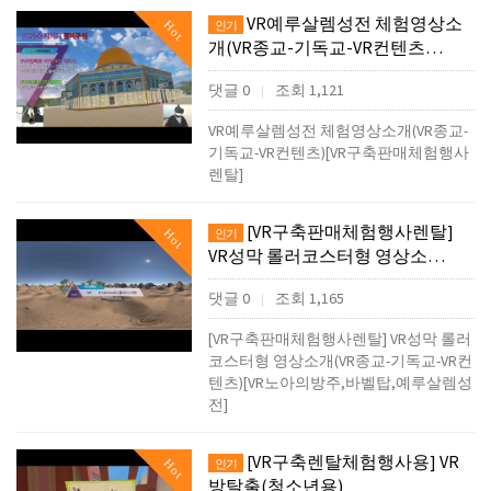
VR예루살렘성전 체험영상소
Hot
인기
개(VR종교-기독교-VR컨텐츠…
댓글 0
조회 1,121
|
VR예루살렘성전 체험영상소개(VR종교-
기독교-VR컨텐츠)[VR구축판매체험행사
렌탈]
[VR구축판매체험행사렌탈]
Hot
인기
VR성막 롤러코스터형 영상소…
댓글 0
조회 1,165
|
[VR구축판매체험행사렌탈] VR성막 롤러
코스터형 영상소개(VR종교-기독교-VR컨
텐츠)[VR노아의방주,바벨탑,예루살렘성
전]
[VR구축렌탈체험행사용] VR
Hot
인기
방탈출(청소년용)