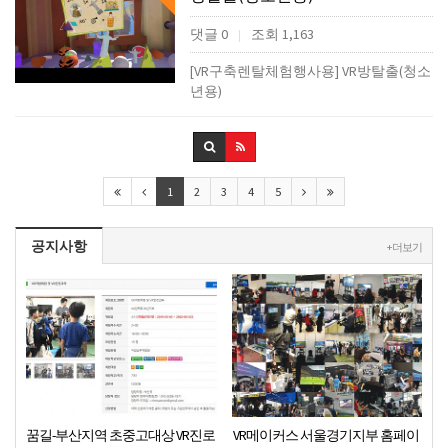
댓글 0
조회 1,163
|
[VR구축렌탈체험행사용] VR방탈출(청소
년용)
1
2
3
4
5
공지사항
+ 더보기
꿈길-부산지역 초중고대상 VR진로
VR메이커스 서울경기지부 홈페이