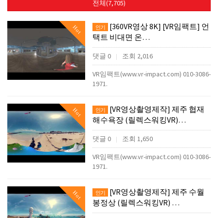
전체(7,705)
[360VR영상 8K] [VR임팩트] 언
Hot
인기
택트 비대면 온…
댓글 0
조회 2,016
|
VR임팩트(www.vr-impact.com) 010-3086-
1971.
[VR영상촬영제작] 제주 협재
Hot
인기
해수욕장 (릴렉스워킹VR)…
댓글 0
조회 1,650
|
VR임팩트(www.vr-impact.com) 010-3086-
1971.
[VR영상촬영제작] 제주 수월
Hot
인기
봉정상 (릴렉스워킹VR) …