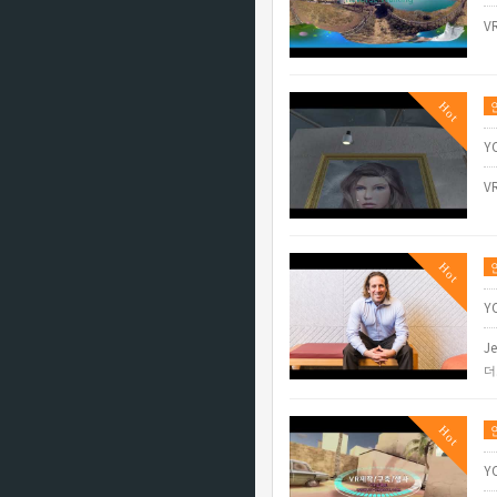
V
Hot
Y
V
Hot
Y
Je
더
Hot
Y