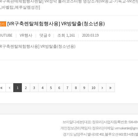
VR구축판매체험행사렌탈] VR성막 롤러코스터형 영상소개(VR종교-기독교-VR컨
,바벨탑,예루살렘성전]
[VR구축렌탈체험행사용] VR방탈출(청소년용)
인기
OUTUBE
VR행사
댓글 0
조회 1,161
2020.03.19
|
|
|
|
VR구축렌탈체험행사용] VR방탈출(청소년용)
1
2
3
4
5
6
7
8
9
10
브이알디세븐 | 대표 : 정유리 | 사업자등록번호 : 536-69-00
개인정보관리책임자 : 정유리 | 이메일 : vrmakerskr@gmail
경기도 남양주시 별내3로 402, 블루오션 602호3-6호(