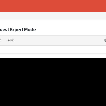
Quest Expert Mode
0
511