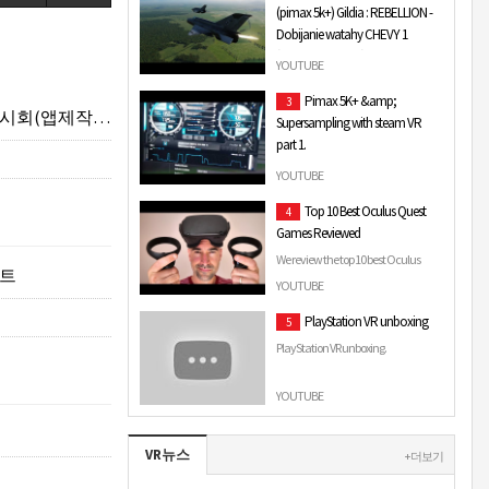
(pimax 5k+) Gildia : REBELLION -
the Porsche 911 RSR at Nürburgring
Dobijanie watahy CHEVY 1
GP in Assetto …
(CSAR/MEDEVAC)
YOUTUBE
Support the stream:
Pimax 5K+ &amp;
3
https://streamlabs.com/rafalmal
INE VR GALLERY)
Supersampling with steam VR
https://forum.gildia.org/viewtopic.php?
part 1.
f=59&t=1986 ZADANIA: CHEVY 1 …
This video is to show you that if you do
YOUTUBE
not modify the max recommanded
Top 10 Best Oculus Quest
4
resolution into the .txt file in the steam
Games Reviewed
folde…
We review the top 10 best Oculus
팩트
Quest VR games that you can
YOUTUBE
download for Summer 2019,
PlayStation VR unboxing
5
including our favourite action, p…
PlayStation VR unboxing.
YOUTUBE
VR뉴스
+ 더보기