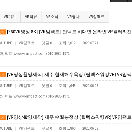
VR기기
VR리뷰
VR소식
VR행사
VR임팩트
[360VR영상 8K] [VR임팩트] 언택트 비대면 온라인 VR갤러리전시회(앱제작,VR사이버투어제작,VR컨텐츠제작) (언택트 ONL
인기
OUTUBE
VR임팩트
댓글 0
조회 2,012
2020.07.21
|
|
|
|
R임팩트(www.vr-impact.com) 010-3086-1971.
[VR영상촬영제작] 제주 협재해수욕장 (릴렉스워킹VR) VR임
인기
OUTUBE
VR임팩트
댓글 0
조회 1,649
2020.06.03
|
|
|
|
R임팩트(www.vr-impact.com) 010-3086-1971.
[VR영상촬영제작] 제주 수월봉정상 (릴렉스워킹VR) VR임팩트
인기
OUTUBE
VR임팩트
댓글 0
조회 1,860
2020.06.03
|
|
|
|