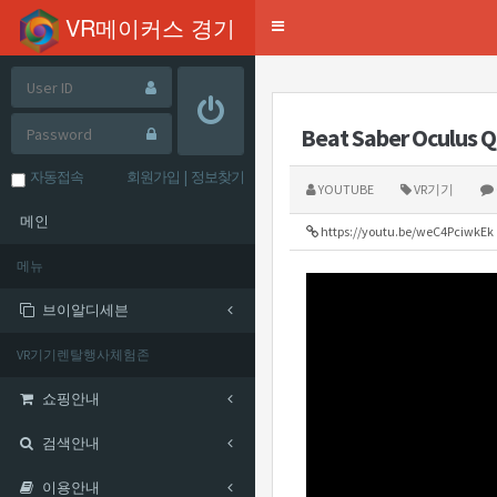
mysql-wrapper(24.03.21)
VR메이커스 경기
Toggle
navigation
Beat Saber Oculus 
자동접속
회원가입
|
정보찾기
YOUTUBE
VR기기
메인
https://youtu.be/weC4PciwkEk
메뉴
브이알디세븐
VR기기렌탈행사체험존
쇼핑안내
검색안내
이용안내