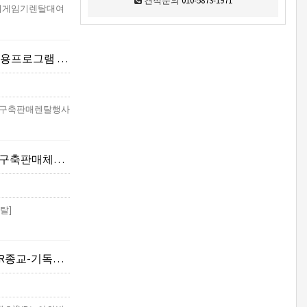
견적문의
010-5873-1971
R기기게임기렌탈대여
존운영)-VR관광/여행
(VR구축판매렌탈행사
체험행사렌탈]
탈]
바벨탑,예루살렘성전]