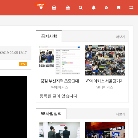
SHOP
공지사항
+ 더보기
2019.09.05 12:17
174
꿈길-부산지역 초중고대
VR메이커스 서울경기지
상 VR진로직업체험 + VR
부 홈페이지 오픈
VR메이커스
VR메이커스
안전교육 프로그램 운영
등록된 글이 없습니다.
공고
VR사업실적
+ 더보기