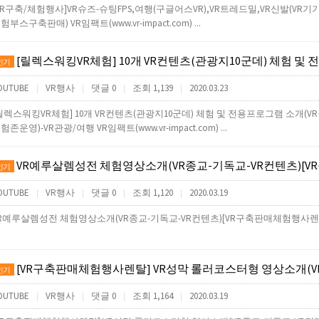
VR구축/체험행사]VR슈즈-슈팅FPS,여행(구글어스VR),VR트레드밀,VR신발(V
험부스구축판매) VR임팩트(www.vr-impact.com) ...
[릴렉스워킹VR체험] 10개 VR컨텐츠(관광지10군데) 체험 및 전용프로그램 소개(VR구축판매렌탈행사체험
인기
OUTUBE
VR행사
댓글 0
조회 1,139
2020.03.23
|
|
|
|
릴렉스워킹VR체험] 10개 VR컨텐츠(관광지10군데) 체험 및 전용프로그램 소개
험존운영)-VR관광/여행 VR임팩트(www.vr-impact.com) ...
VR예루살렘성전 체험영상소개(VR종교-기독교-VR컨텐츠)[VR구축판매
인기
OUTUBE
VR행사
댓글 0
조회 1,120
2020.03.19
|
|
|
|
R예루살렘성전 체험영상소개(VR종교-기독교-VR컨텐츠)[VR구축판매체험행사렌
[VR구축판매체험행사렌탈] VR성막 롤러코스터형 영상소개(VR종교-기독교-VR컨텐츠)[VR노아의방주,
인기
OUTUBE
VR행사
댓글 0
조회 1,164
2020.03.19
|
|
|
|