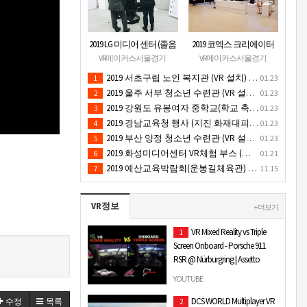
2019 LG 미디어 센터 (졸음
2019 코엑스 크리에이터
운전/ 음주운전 체험 행
페스티벌 VR체험 부스 (인
VR메이커스서울경기
VR메이커스서울경기
사) VR 체험 - VR 렌탈대여
기 VR 체험) - VR렌탈대여
2019 서초구립 노인 복지관 (VR 설치) - VR 구축 판매
01.23
1
행사
행사
2019 울주 서부 청소년 수련관 (VR 설치) - VR 구축 판매
01.23
2
2019 강원도 유봉여자 중학교(학교 축제 행사 / 인기 VR 컨텐츠 ) - VR렌탈대여 행사
01.23
3
2019 경남교육청 행사 (지진 화재대피 / VR 체험) _ VR 렌탈대여행사
01.23
4
2019 부산 양정 청소년 수련관 (VR 설치) - VR구축 판매
01.23
5
2019 화성미디어센터 VR체험 부스 (인기 4D 시뮬레이터 체험)- VR렌탈
01.21
6
2019 예산교육박람회(운봉길체육관) VR체험부스(직업진로체험 / 인기VR체험)-VR렌탈대여행사
11.15
7
VR정보
+ 더보기
VR Mixed Reality vs Triple
1
Screen Onboard - Porsche 911
RSR @ Nürburgring | Assetto
Corsa
YOUTUBE
Virtual Reality Mixed Reality vs Triple
DCS WORLD Multiplayer VR
수정
목록
2
Screen Onboard Comparison with