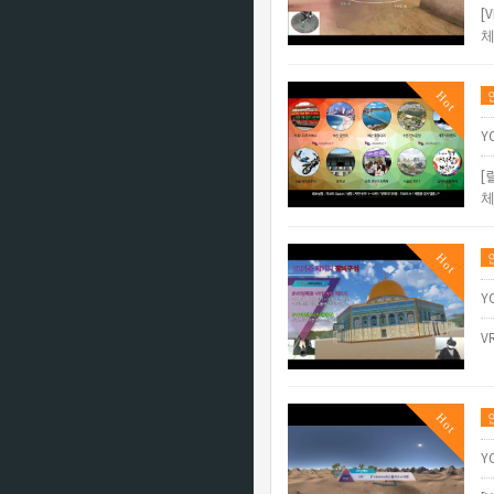
[
체
Hot
Y
[
체
Hot
Y
V
Hot
Y