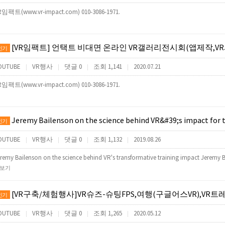
R임팩트(www.vr-impact.com) 010-3086-1971.
[VR임팩트] 언택트 비대면 온라인 VR갤러리전시회(앱제작,VR사이버투어제작,
인기
OUTUBE
VR행사
댓글 0
조회 1,141
2020.07.21
|
|
|
|
R임팩트(www.vr-impact.com) 010-3086-1971.
Jeremy Bailenson on the science behind VR&#39;s impact for 
인기
OUTUBE
VR행사
댓글 0
조회 1,132
2019.08.26
|
|
|
|
remy Bailenson on the science behind VR's transformative training impact Jeremy B
보기
[VR구축/체험행사]VR슈즈-슈팅FPS,여행(구글어스VR),VR트레드밀,VR신발(VR기기게임기렌탈대
인기
OUTUBE
VR행사
댓글 0
조회 1,265
2020.05.12
|
|
|
|