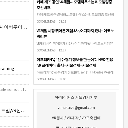
카페·재즈 공연·VR체험… 모델하우스는 리모델링중 -
조선비즈
카페·재즈 공연·VR체험… 모델하우스는 리모델링중 조선비
즈경기 악화에 소비자 눈길 끌기 - 더샵, 아파트 내부시설 VR
GOOGLENEWS
|
08.23
체험. SK뷰, 폐자재 활용 친환경 운동… 푸르지오는 원어민과
VR컨텐츠제작)
VR게임 시장 뛰어든 게임 3사, 어디까지 왔나 - 이코노
영어 수업 꽃꽂이 강좌·재즈공연…
믹리뷰
VR게임 시장 뛰어든 게임 3사, 어디까지 왔나 이코노믹리뷰
[이코노믹리뷰=전현수 기자] 기존의 온라인게임 사업에서
GOOGLENEWS
|
12.27
VR로 사업 영역을 확장한 중견 기업들의 행보가 조금씩 다르
아프리카TV, “선수·경기 정보를 한 눈에”…HMD 전용
게 나타나고 있다. 드래곤플라이는 사업장…
‘VR 플레이어' 출시 - 서울경제 - 서울경제
training
아프리카TV, “선수·경기 정보를 한 눈에”…HMD 전용 ‘VR 플레
이어' 출시 - 서울경제 서울경제'아프리카TV VR 플레이어' 멀
GOOGLENEWS
|
08.06
티 스크린 시연 장면/사진제공=아프리카TV아프리카
ailenson is the f…
TV(067160)는 HMD(머리…
VR메이커스 서울경기지부
vrmakerskr@gmail.com
여체험부스구축판매)
VR행사 / VR제작 / VR구축판매