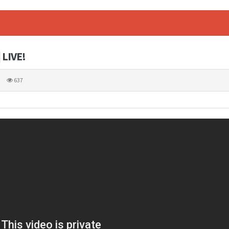
 LIVE!
637