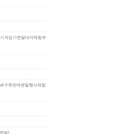
(VR기기게임기렌탈대여체험부
소개(VR구축판매렌탈행사체험
렌탈]