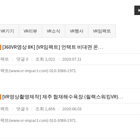
VR기기
VR리뷰
VR소식
VR행사
VR임팩트
[360VR영상 8K] [VR임팩트] 언택트 비대면 온…
임팩트
댓글 0
조회 2,022
2020.07.21
|
|
|
팩트(www.vr-impact.com) 010-3086-1971.
[VR영상촬영제작] 제주 협재해수욕장 (릴렉스워킹VR)…
임팩트
댓글 0
조회 1,656
2020.06.03
|
|
|
팩트(www.vr-impact.com) 010-3086-1971.