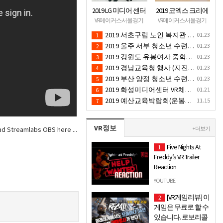
2019 LG 미디어 센터
2019 코엑스 크리에
(졸음운전/ 음주운
이터 페스티벌 VR체
VR메이커스서울경기
VR메이커스서울경기
전 체험 행사) VR 체
험 부스 (인기 VR 체
2019 서초구립 노인 복지관 (VR 설치) - VR 구축 판매
01.23
1
험 - VR 렌탈대여 행
험) - VR렌탈대여 행
2019 울주 서부 청소년 수련관 (VR 설치) - VR 구축 판매
01.23
2
사
사
2019 강원도 유봉여자 중학교(학교 축제 행사 / 인기 VR 컨텐츠 ) - VR렌탈대여 행사
01.23
3
2019 경남교육청 행사 (지진 화재대피 / VR 체험) _ VR 렌탈대여행사
01.23
4
2019 부산 양정 청소년 수련관 (VR 설치) - VR구축 판매
01.23
5
2019 화성미디어센터 VR체험 부스 (인기 4D 시뮬레이터 체험)- VR렌탈
01.21
6
2019 예산교육박람회(운봉길체육관) VR체험부스(직업진로체험 / 인기VR체험)-VR렌탈대여행사
11.15
7
VR정보
d Streamlabs OBS here ...
+ 더보기
Five Nights At
1
Freddy’s VR Trailer
Reaction
A reaction of teaser trailer
YOUTUBE
Created using Video Star:
[VR게임리뷰] 이
2
http://VideoStarApp.com/FREE.
게임은 무료로 할 수
있습니다. 로보리콜