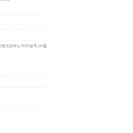
컨텐츠)[VR노아의방주,바벨