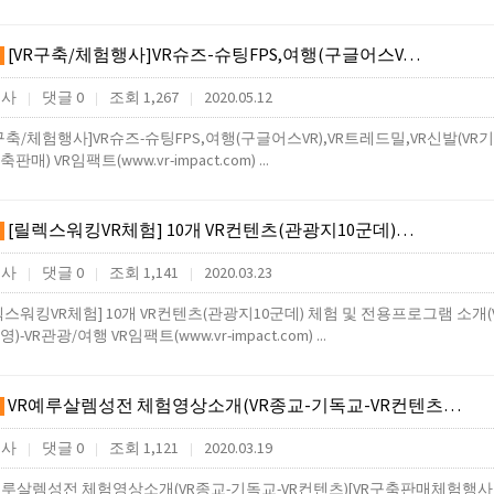
[VR구축/체험행사]VR슈즈-슈팅FPS,여행(구글어스V…
행사
댓글 0
조회 1,267
2020.05.12
|
|
|
R구축/체험행사]VR슈즈-슈팅FPS,여행(구글어스VR),VR트레드밀,VR신발
판매) VR임팩트(www.vr-impact.com) ...
[릴렉스워킹VR체험] 10개 VR컨텐츠(관광지10군데)…
행사
댓글 0
조회 1,141
2020.03.23
|
|
|
렉스워킹VR체험] 10개 VR컨텐츠(관광지10군데) 체험 및 전용프로그램 
)-VR관광/여행 VR임팩트(www.vr-impact.com) ...
VR예루살렘성전 체험영상소개(VR종교-기독교-VR컨텐츠…
행사
댓글 0
조회 1,121
2020.03.19
|
|
|
예루살렘성전 체험영상소개(VR종교-기독교-VR컨텐츠)[VR구축판매체험행사