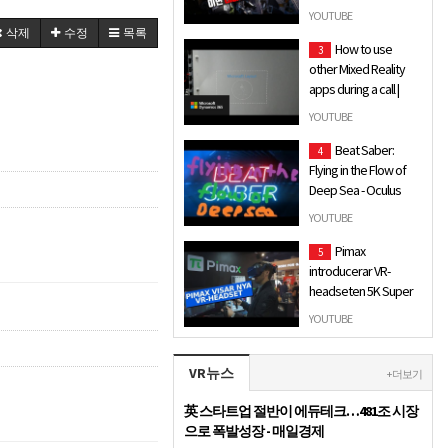
리뷰 -VER.매운맛
YOUTUBE
MSG 및 각종 유해 요소
삭제
수정
목록
How to use
3
첨가판 리뷰. 아 판사님
other Mixed Reality
이 리뷰는 제 다른 자아
apps during a call |
가 만들었습니다.
Dynamics 365
YOUTUBE
Remote Assist for
HoloLens
Beat Saber:
4
Flying in the Flow of
In this video, learn how to
Deep Sea - Oculus
use other Mixed Reality
Quest Gameplay
apps while you are on a call
YOUTUBE
with Dynamics 365
"No chromo"
Pimax
Remote Assist for Hol…
5
introducerar VR-
headseten 5K Super
och Artisan
YOUTUBE
Tillhörande artikel:
https://www.sweclockers.com/ar
VR뉴스
Allt från CES:
+ 더보기
https://www.sweclockers.com/a
英 스타트업 절반이 에듀테크…481조 시장
으로 폭발성장 - 매일경제