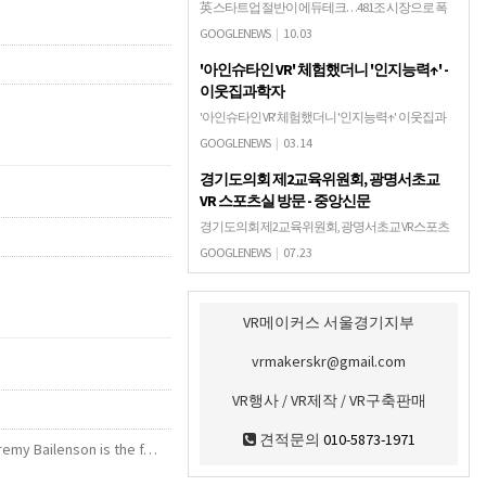
英 스타트업 절반이 에듀테크…481조 시장으로 폭
발성장 매일경제美시장 연평균 9%씩 폭발성장 최
GOOGLENEWS
|
10.03
대 IT기업, 교육서 나올것 英스타트업 에듀테크로 몰
'아인슈타인 VR' 체험했더니 '인지능력↑' -
려 중국·인도 시장도 급성장 전세계 블루오션 선점
이웃집과학자
경쟁에 한국도 정…
'아인슈타인 VR' 체험했더니 '인지능력↑' 이웃집과
학자질량과 에너지는 시공간에 커브를 일으키고,
GOOGLENEWS
|
03.14
중력은 시공간의 곡률에 의해 생긴다이는 아인슈타
경기도의회 제2교육위원회, 광명서초교
인의 '상대성 이론'을 간략히 정리한 표현인데요. 이
VR 스포츠실 방문 - 중앙신문
이론 하나 ..…
경기도의회 제2교육위원회, 광명서초교 VR 스포츠
실 방문 중앙신문경기도의회 제2교육위원회는 지
GOOGLENEWS
|
07.23
난 22일 광명서초등학교를 방문해 '가상현실(VR) 스
포츠실' 설치 사업 추진과정 설명을 듣고 교육적 효
과에 대한 사업 …
VR메이커스 서울경기지부
vrmakerskr@gmail.com
VR행사 / VR제작 / VR구축판매
견적문의
010-5873-1971
remy Bailenson is the f…