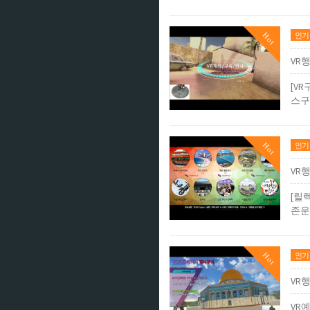
Hot
인기
VR
[V
스구축
Hot
인기
VR
[릴
존운영
Hot
인기
VR
VR