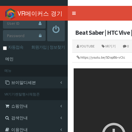
mysql-wrapper(24.03.21)
VR메이커스 경기
Toggle
navigation
Beat Saber | HTC Vive |
YOUTUBE
VR기기
0
자동접속
회원가입
|
정보찾기
https://youtu.be/5DopBb-vCtc
메인
메뉴
브이알디세븐
VR기기렌탈행사체험존
쇼핑안내
검색안내
이용안내