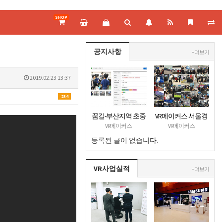
SHOP
공지사항
+ 더보기
2019.02.23 13:37
234
꿈길-부산지역 초중
VR메이커스 서울경
고대상 VR진로직업
기지부 홈페이지 오
VR메이커스
VR메이커스
체험 + VR안전교육
픈
등록된 글이 없습니다.
프로그램 운영공고
VR사업실적
+ 더보기