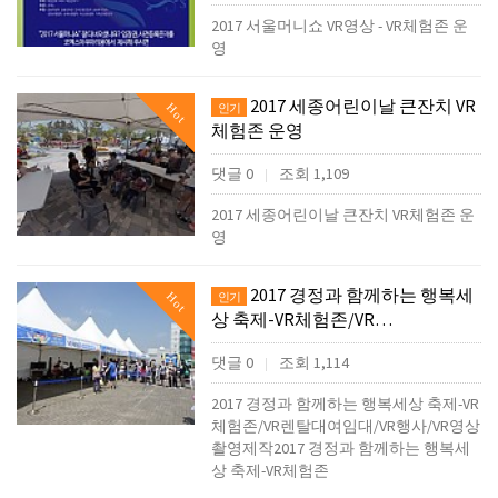
2017 서울머니쇼 VR영상 - VR체험존 운
영
2017 세종어린이날 큰잔치 VR
Hot
인기
체험존 운영
댓글 0
조회 1,109
|
2017 세종어린이날 큰잔치 VR체험존 운
영
2017 경정과 함께하는 행복세
Hot
인기
상 축제-VR체험존/VR…
댓글 0
조회 1,114
|
2017 경정과 함께하는 행복세상 축제-VR
체험존/VR렌탈대여임대/VR행사/VR영상
촬영제작2017 경정과 함께하는 행복세
상 축제-VR체험존