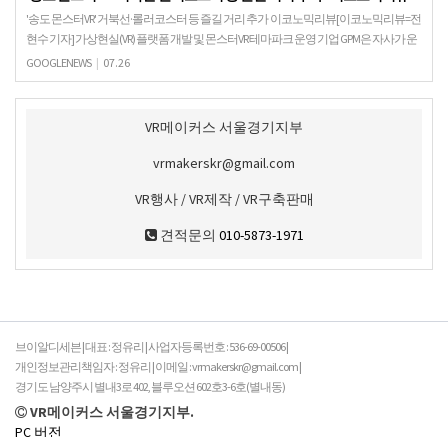
'송도 몬스터VR' 거북선·롤러코스터 등 즐길 거리 추가 이코노믹리뷰[이코노믹리뷰=전
현수 기자] 가상현실(VR) 플랫폼 개발 및 몬스터VR 테마파크 운영 기업 GPM은 자사가 운
영 중인 '송도 몬스터VR'의 오픈 …
GOOGLENEWS
|
07.26
VR메이커스 서울경기지부
vrmakerskr@gmail.com
VR행사 / VR제작 / VR구축판매
견적문의
010-5873-1971
브이알디세븐 | 대표 : 정유리 | 사업자등록번호 : 536-69-00506 |
개인정보관리책임자 : 정유리 | 이메일 : vrmakerskr@gmail.com |
경기도 남양주시 별내3로 402, 블루오션 602호3-6호(별내동)
VR메이커스 서울경기지부.
PC 버전