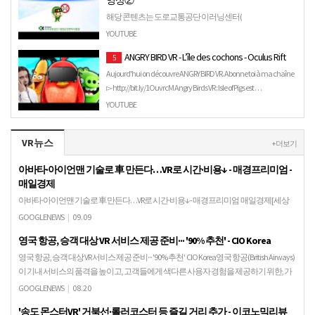
해당 콘텐츠는 도로교통공단 이러닝센터(
http://trafficedu.koroad.or.kr ) 에서도 확인이 가능합니다 ※ 콘
YOUTUBE
텐츠를 상업적 이용 및 무단 이용하는 경우...
ANGRY BIRD VR - L’île des cochons - Oculus Rift
5
Aujourd'hui on découvre ANGRY BIRD VR. Abonne toi à ma chaîne
▻ http://bit.ly/1OuvrcM Angry Birds VR : Isle of Pigs est …
YOUTUBE
VR뉴스
+ 더보기
아바타·아이언맨 기술로 車 만든다…VR로 시간·비용↓ - 매경프리미엄 -
매일경제
아바타·아이언맨 기술로 車 만든다…VR로 시간·비용↓ - 매경프리미엄 매일경제[세상
만車-125] # SF 영화 '아이언맨'이나 '어벤져스'에서는 아이언맨 슈트를 가상현실
GOOGLENEWS
|
09.09
(VR·Virtual Reality) 시스템으…
영국 항공, 승객 대상 VR 서비스 제공 준비··· '90% 추천' - CIO Korea
영국 항공, 승객 대상 VR 서비스 제공 준비··· '90% 추천' CIO Korea영국 항공(British Airways)
이 기내 서비스의 품격을 높이고, 고객들에게 색다른 사용자 경험을 제공하기 위한, 가
상현실…
GOOGLENEWS
|
08.20
'송도 몬스터VR' 거북선·롤러코스터 등 즐길 거리 추가 - 이코노믹리뷰