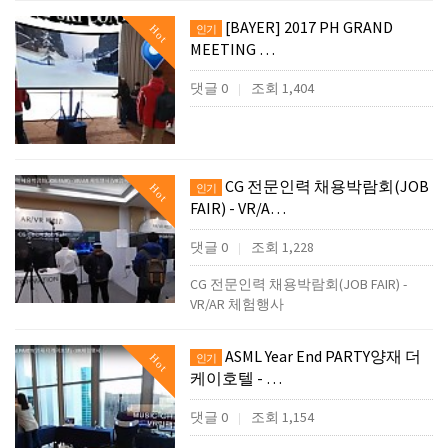
[BAYER] 2017 PH GRAND
Hot
인기
MEETING …
댓글 0
조회 1,404
|
CG 전문인력 채용박람회(JOB
Hot
인기
FAIR) - VR/A…
댓글 0
조회 1,228
|
CG 전문인력 채용박람회(JOB FAIR) -
VR/AR 체험행사
ASML Year End PARTY양재 더
Hot
인기
케이호텔 - …
댓글 0
조회 1,154
|