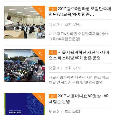
2017 광주&전라권 오감만족체
Hot
인기
험단(VR교육/VR체험존…
댓글 0
조회 1,342
|
2017 광주&전라권 오감만족체험단(VR
교육/VR체험존운영)
서울시립과학관 개관식-사이
Hot
인기
언스 페스티발 VR체험존 운영…
댓글 0
조회 1,278
|
서울시립과학관 개관식-사이언스 페스
티발 VR체험존 운영 및 VR영상촬영
2017 서울머니쇼 VR영상 - VR
Hot
인기
체험존 운영
댓글 0
조회 1,618
|