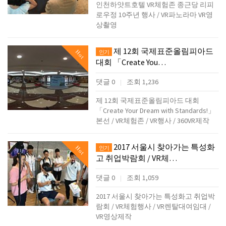
인천하얏트호텔 VR체험존 종근당 리피
로우정 10주년 행사 / VR파노라마 VR영
상촬영
제 12회 국제표준올림피아드
Hot
인기
대회 「Create You…
댓글 0
조회 1,236
|
제 12회 국제표준올림피아드 대회
「Create Your Dream with Standards!」
본선 / VR체험존 / VR행사 / 360VR제작
2017 서울시 찾아가는 특성화
Hot
인기
고 취업박람회 / VR체…
댓글 0
조회 1,059
|
2017 서울시 찾아가는 특성화고 취업박
람회 / VR체험행사 / VR렌탈대여임대 /
VR영상제작