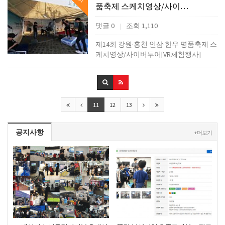
품축제 스케치영상/사이…
댓글 0
조회 1,110
|
제14회 강원·홍천 인삼·한우 명품축제 스
케치영상/사이버투어[VR체험행사]
11
12
13
공지사항
+ 더보기