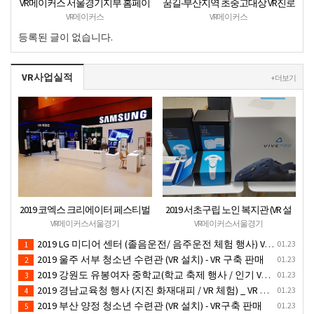
VR메이커스 서울경기지부 홈페이
꿈길-부산지역 초중고대상 VR진로
지 오픈
직업체험 + VR안전교육 프로그램
VR메이커스
VR메이커스
운영공고
등록된 글이 없습니다.
VR사업실적
+ 더보기
2019 코엑스 크리에이터 페스티벌
2019 서초구립 노인 복지관 (VR 설
VR체험 부스 (인기 VR 체험) - VR렌
치) - VR 구축 판매
VR메이커스서울경기
VR메이커스서울경기
탈대여 행사
2019 LG 미디어 센터 (졸음운전/ 음주운전 체험 행사) VR 체험 - VR 렌탈대여 행사
01.23
1
2019 울주 서부 청소년 수련관 (VR 설치) - VR 구축 판매
01.23
2
2019 강원도 유봉여자 중학교(학교 축제 행사 / 인기 VR 컨텐츠 ) - VR렌탈대여 행사
01.23
3
2019 경남교육청 행사 (지진 화재대피 / VR 체험) _ VR 렌탈대여행사
01.23
4
2019 부산 양정 청소년 수련관 (VR 설치) - VR구축 판매
01.23
5