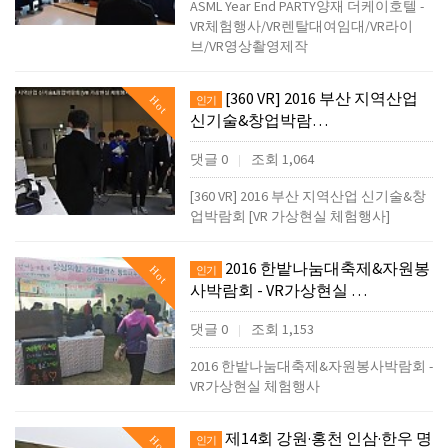
ASML Year End PARTY양재 더케이호텔 -
VR체험행사/VR렌탈대여임대/VR라이
브/VR영상촬영제작
[360 VR] 2016 부산 지역산업
Hot
인기
신기술&창업박람…
댓글 0
조회 1,064
|
[360 VR] 2016 부산 지역산업 신기술&창
업박람회 [VR 가상현실 체험행사]
2016 한밭나눔대축제&자원봉
Hot
인기
사박람회 - VR가상현실 …
댓글 0
조회 1,153
|
2016 한밭나눔대축제&자원봉사박람회 -
VR가상현실 체험행사
제14회 강원·홍천 인삼·한우 명
Hot
인기