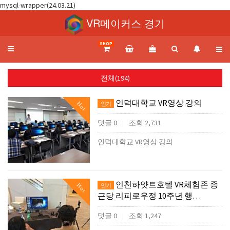
mysql-wrapper(24.03.21)
VR메이커스 경기
SHOP
Toggle
navigation
전체(194)
인덕대학교 VR영상 강의
Hot
인기
댓글 0
조회 2,731
|
인덕대학교 VR영상 강의
인천하얏트호텔 VR체험존 종
Hot
인기
근당 리피로우정 10주년 행…
댓글 0
조회 1,247
|