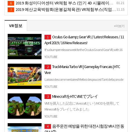
2019 화성미디어센터 VR체험 부스 (인기 4D 시뮬레이터 체험)- VR렌탈
01.21
6
2019 예산교육박람회(운봉길체육관) VR체험부스(직업진로체험 / 인기VR체험)-VR렌탈대여행사
11.15
7
VR정보
+ 더보기
Oculus Go &amp; Gear VR // Latest Releases / 11
1
April 2019 / 16 New Releases!
It's a bumper release week for the Oculus Go and Gear VR, with 16
titles! Join me as I run through them all and give the…
YOUTUBE
TrackMania Turbo VR | Gameplay Francais | HTC
2
Vive
Laissez des commentaires! Mettez des pouces! Tant de façons de
montrer que vous aimez mon contenu et encourager la sorti…
YOUTUBE
MInecraftをHTC VIVEでプレイ
3
VIVEを購入した記念に VivecraftというMODを使用して
Minecraftをプレイしてみました.
YOUTUBE
음주운전 예방을 위한 대전시험장 VR시연 동
4
영상②