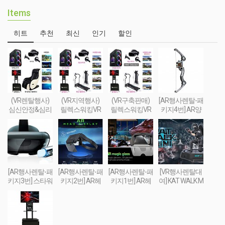
Items
히트
추천
최신
인기
할인
(VR렌탈행사)
(VR지역행사)
(VR구축판매)
[AR행사렌탈-패
심신안정&심리
릴렉스워킹VR
릴렉스워킹VR
키지4번] AR양
치료&휴식 VR
세트-Relax Walki
세트-Relax Walki
궁게임 또는 슈
세트 패키지
ng VR SET
ng VR SET (선착
팅건 + 스마트폰
순 100대 / 2019
+ AR콘텐츠세
년 10월까지 한
팅
정 할인판매)
[AR행사렌탈-패
[AR행사렌탈-패
[AR행사렌탈-패
[VR행사렌탈대
키지3번] 스타워
키지2번] AR헤
키지1번] AR헤
여] KAT WALK M
즈 제다이 챌린
드셋 + 스마트폰
드셋 + 스마트폰
INI(트래드밀 - 실
지 AR풀세트(제
+ 컨트롤러 + AR
+ AR콘텐츠세
감 FPS체험 행
다이검 + 센서 +
콘텐츠세팅
팅
사장비(트레드
AR헤드셋 + 스
밀) TREAD MILL