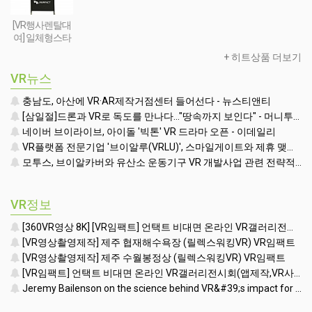
마트폰) + AR콘
VR
텐츠세팅
[VR행사렌탈대
여] 일체형스타
일 VR행사용 부
+ 히트상품 더보기
스(모니터포함-
32인치형)
VR뉴스
충남도, 아산에 VR·AR제작거점센터 들어선다 - 뉴스티앤티
[삼일절]드론과 VR로 독도를 만나다…"땅속까지 보인다" - 머니투데이
네이버 브이라이브, 아이돌 '빅톤' VR 드라마 오픈 - 이데일리
VR플랫폼 전문기업 '브이알루(VRLU)', 스마일게이트와 제휴 맺고 '꿀잼' VR게임 쏟아낸다 - 인사이트
모투스, 브이알카버와 유산소 운동기구 VR 개발사업 관련 전략적 제휴 맺어 - 매일경제 - 매일경제
VR정보
[360VR영상 8K] [VR임팩트] 언택트 비대면 온라인 VR갤러리전시회(앱제작,VR사이버투어제작,VR컨텐츠제작) (언택트 ONLINE VR GALLERY)
[VR영상촬영제작] 제주 협재해수욕장 (릴렉스워킹VR) VR임팩트
[VR영상촬영제작] 제주 수월봉정상 (릴렉스워킹VR) VR임팩트
[VR임팩트] 언택트 비대면 온라인 VR갤러리전시회(앱제작,VR사이버투어제작,VR컨텐츠제작)
Jeremy Bailenson on the science behind VR&#39;s impact for training