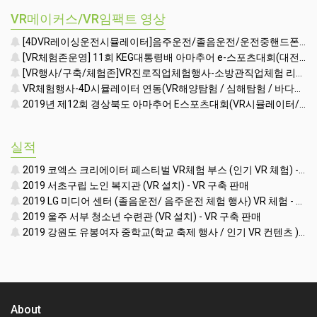
VR메이커스/VR임팩트 영상
[4DVR레이싱운전시뮬레이터]음주운전/졸음운전/운전중핸드폰사용 시연영상-VR장비렌탈행사체험존
[VR체험존운영] 11회 KEG대통령배 아마추어 e-스포츠대회(대전 한밭대학교 체육관)(KOREA e-SPORTS GAMES)(VR렌탈대여행사시뮬레이터)
[VR행사/구축/체험존]VR진로직업체험행사-소방관직업체험 리뷰영상(VR렌탈대여임대)
VR체험행사-4D시뮬레이터 연동(VR해양탐험 / 심해탐험 / 바다탐험 컨텐츠시연영상)(VR기기장비시뮬레이터장비게임기렌탈대여임대행사)
2019년 제12회 경상북도 아마추어 E스포츠대회(VR시뮬레이터/VR행사체험존진행)(VR기기렌탈대여임대행사체험존)
실적
2019 코엑스 크리에이터 페스티벌 VR체험 부스 (인기 VR 체험) - VR렌탈대여 행사
2019 서초구립 노인 복지관 (VR 설치) - VR 구축 판매
2019 LG 미디어 센터 (졸음운전/ 음주운전 체험 행사) VR 체험 - VR 렌탈대여 행사
2019 울주 서부 청소년 수련관 (VR 설치) - VR 구축 판매
2019 강원도 유봉여자 중학교(학교 축제 행사 / 인기 VR 컨텐츠 ) - VR렌탈대여 행사
About