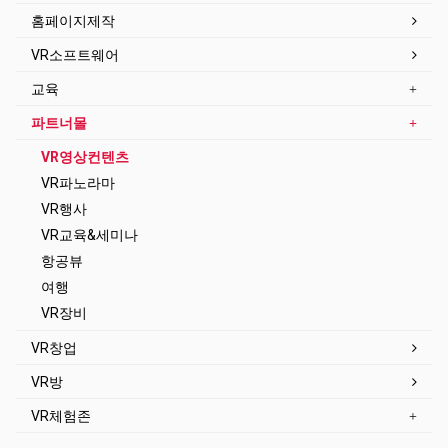
홈페이지제작
VR소프트웨어
교육
파트너몰
VR영상컨텐츠
VR파노라마
VR행사
VR교육&세미나
항공뷰
여행
VR장비
VR창업
VR방
VR체험존