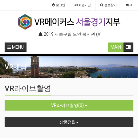
로그인
회원
가입
정보찾기
3
부스 (인기 VR 체험) - VR렌탈대여 행사
2019 서초구립 노인 복지관 (VR 설치) - VR 구축 판매
2019 LG 미디어 센터 (졸음운전/ 음주운전
MENU
MAIN
VR제작
VR라이브촬영
VR라이브촬영(0)
상품정렬