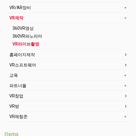
VR/AR장비
VR제작
360VR영상
360VR파노라마
VR라이브촬영
홈페이지제작
VR소프트웨어
교육
파트너몰
VR창업
VR방
VR체험존
Items