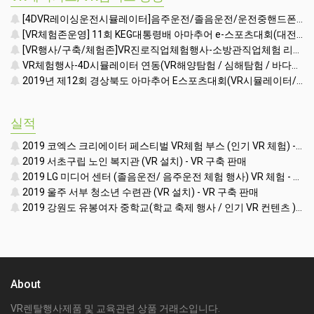
[4DVR레이싱운전시뮬레이터]음주운전/졸음운전/운전중핸드폰사용 시연영상-VR장비렌탈행사체험존
[VR체험존운영] 11회 KEG대통령배 아마추어 e-스포츠대회(대전 한밭대학교 체육관)(KOREA e-SPORTS GAMES)(VR렌탈대여행사시뮬레이터)
[VR행사/구축/체험존]VR진로직업체험행사-소방관직업체험 리뷰영상(VR렌탈대여임대)
VR체험행사-4D시뮬레이터 연동(VR해양탐험 / 심해탐험 / 바다탐험 컨텐츠시연영상)(VR기기장비시뮬레이터장비게임기렌탈대여임대행사)
2019년 제12회 경상북도 아마추어 E스포츠대회(VR시뮬레이터/VR행사체험존진행)(VR기기렌탈대여임대행사체험존)
실적
2019 코엑스 크리에이터 페스티벌 VR체험 부스 (인기 VR 체험) - VR렌탈대여 행사
2019 서초구립 노인 복지관 (VR 설치) - VR 구축 판매
2019 LG 미디어 센터 (졸음운전/ 음주운전 체험 행사) VR 체험 - VR 렌탈대여 행사
2019 울주 서부 청소년 수련관 (VR 설치) - VR 구축 판매
2019 강원도 유봉여자 중학교(학교 축제 행사 / 인기 VR 컨텐츠 ) - VR렌탈대여 행사
About
VR렌탈행사제품 및 교육관련 상품 거래소입니다.