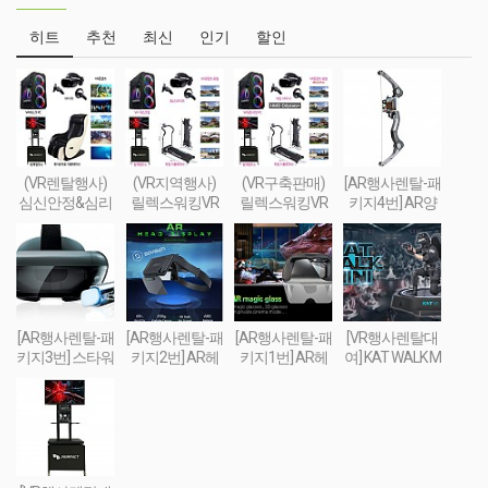
히트
추천
최신
인기
할인
(VR렌탈행사)
(VR지역행사)
(VR구축판매)
[AR행사렌탈-패
심신안정&심리
릴렉스워킹VR
릴렉스워킹VR
키지4번] AR양
치료&휴식 VR
세트-Relax Walki
세트-Relax Walki
궁게임 또는 슈
세트 패키지
ng VR SET
ng VR SET (선착
팅건 + 스마트폰
순 100대 / 2019
+ AR콘텐츠세
년 10월까지 한
팅
정 할인판매)
[AR행사렌탈-패
[AR행사렌탈-패
[AR행사렌탈-패
[VR행사렌탈대
키지3번] 스타워
키지2번] AR헤
키지1번] AR헤
여] KAT WALK M
즈 제다이 챌린
드셋 + 스마트폰
드셋 + 스마트폰
INI(트래드밀 - 실
지 AR풀세트(제
+ 컨트롤러 + AR
+ AR콘텐츠세
감 FPS체험 행
다이검 + 센서 +
콘텐츠세팅
팅
사장비(트레드
AR헤드셋 + 스
밀) TREAD MILL
마트폰) + AR콘
VR
텐츠세팅