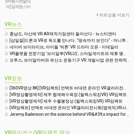
[VR행사렌탈대
여] 일체형스타
일 VR행사용 부
+ 히트상품 더보기
스(모니터포함-
32인치형)
VR뉴스
충남도, 아산에 VR·AR제작거점센터 들어선다 - 뉴스티앤티
[삼일절]드론과 VR로 독도를 만나다…"땅속까지 보인다" - 머니투데이
네이버 브이라이브, 아이돌 '빅톤' VR 드라마 오픈 - 이데일리
VR플랫폼 전문기업 '브이알루(VRLU)', 스마일게이트와 제휴 맺고 '꿀잼' VR게임 쏟아낸다 - 인사이트
모투스, 브이알카버와 유산소 운동기구 VR 개발사업 관련 전략적 제휴 맺어 - 매일경제 - 매일경제
VR정보
[360VR영상 8K] [VR임팩트] 언택트 비대면 온라인 VR갤러리전시회(앱제작,VR사이버투어제작,VR컨텐츠제작) (언택트 ONLINE VR GALLERY)
[VR영상촬영제작] 제주 협재해수욕장 (릴렉스워킹VR) VR임팩트
[VR영상촬영제작] 제주 수월봉정상 (릴렉스워킹VR) VR임팩트
[VR임팩트] 언택트 비대면 온라인 VR갤러리전시회(앱제작,VR사이버투어제작,VR컨텐츠제작)
Jeremy Bailenson on the science behind VR&#39;s impact for training
VR메이커스/VR임팩트 영상